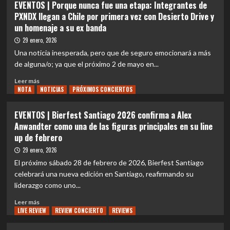
EVENTOS | Porque nunca fue una etapa: Integrantes de
VUELVE
|
PXNDX llegan a Chile por primera vez con Desierto Drive y
A
ROCKOUT
un homenaje a su ex banda
CELEBRARSE
FESTIVAL
EN
ANUNCIA
29 enero, 2026
VIVO
PRIMEROS
Una noticia inesperada, pero que de seguro emocionará a más
INVITADOS
de alguna/o; ya que el próximo 2 de mayo en...
PARA
SU
Leer
Leer más
NUEVA
NOTA
más
NOTICIAS
PRÓXIMOS CONCIERTOS
EDICIÓN
sobre
EVENTOS
EVENTOS | Bierfest Santiago 2026 confirma a Alex
|
Anwandter como una de las figuras principales en su line
Porque
up de febrero
nunca
fue
29 enero, 2026
una
El próximo sábado 28 de febrero de 2026, Bierfest Santiago
etapa:
celebrará una nueva edición en Santiago, reafirmando su
Integrantes
liderazgo como uno...
de
PXNDX
Leer
Leer más
llegan
LIVE REVIEW
más
REVIEW CONCIERTO
REVIEWS
a
sobre
Chile
EVENTOS