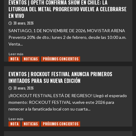
EVENTOS | OPETH CONFIRMA SHOW EN CHILE: LA
Vie
|
LITURGIA DEL METAL PROGRESIVO VUELVE A CELEBRARSE
Tour’
Saiko
EN VIVO
lanza
“Romance”
30 enero, 2026
y
SANTIAGO, 1 DE NOVIEMBRE DE 2026, MOVISTAR ARENA
celebra
Preventa 20% de dto.: lunes 2 de febrero, desde las 10:00 a.m.
25
Venta...
años
de
Leer
Leer más
trayectoria
NOTA
más
NOTICIAS
PRÓXIMOS CONCIERTOS
con
sobre
shows
EVENTOS
EVENTOS | ROCKOUT FESTIVAL ANUNCIA PRIMEROS
en
|
INVITADOS PARA SU NUEVA EDICIÓN
Valparaíso
OPETH
y
CONFIRMA
30 enero, 2026
Santiago
SHOW
¡ROCKOUT FESTIVAL ESTÁ DE REGRESO! Llegó el esperado
EN
momento: ROCKOUT FESTIVAL vuelve este 2026 para
CHILE:
remecer a la fanaticada local con su cuarta...
LA
LITURGIA
Leer
Leer más
DEL
NOTA
más
NOTICIAS
PRÓXIMOS CONCIERTOS
METAL
sobre
PROGRESIVO
EVENTOS