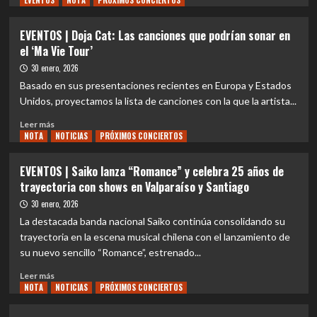
EVENTOS
NOTA
PRÓXIMOS CONCIERTOS
sobre
EVENTOS
EVENTOS | Doja Cat: Las canciones que podrían sonar en
|
el ‘Ma Vie Tour’
La
inesperada
30 enero, 2026
bendición
Basado en sus presentaciones recientes en Europa y Estados
del
Unidos, proyectamos la lista de canciones con la que la artista...
Grunge:
Cuando
Leer
Leer más
Courtney
NOTA
más
NOTICIAS
PRÓXIMOS CONCIERTOS
Love
sobre
validó
EVENTOS
EVENTOS | Saiko lanza “Romance” y celebra 25 años de
a
|
trayectoria con shows en Valparaíso y Santiago
Doja
Doja
Cat
Cat:
30 enero, 2026
Las
La destacada banda nacional Saiko continúa consolidando su
canciones
trayectoria en la escena musical chilena con el lanzamiento de
que
su nuevo sencillo “Romance”, estrenado...
podrían
sonar
Leer
Leer más
en
NOTA
más
NOTICIAS
PRÓXIMOS CONCIERTOS
el
sobre
‘Ma
EVENTOS