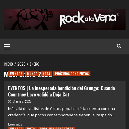
Saltar
al
contenido
Menú
principal
INICIO
2026
ENERO
Mes:
enero 2026
EVENTOS
MUNDO
NOTA
PRÓXIMOS CONCIERTOS
EVENTOS | La inesperada bendición del Grunge: Cuando
Courtney Love validó a Doja Cat
31 enero, 2026
Más allá de las listas de éxitos pop, la artista cuenta con una
credencial que pocos contemporáneos tienen: el respaldo...
Leer
Leer más
más