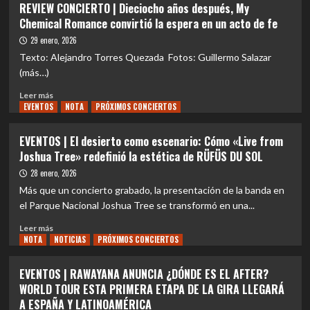
REVIEW CONCIERTO | Dieciocho años después, My
por
|
Chemical Romance convirtió la espera en un acto de fe
primera
Bierfest
vez
Santiago
29 enero, 2026
con
2026
Texto: Alejandro Torres Quezada Fotos: Guillermo Salazar
Desierto
confirma
(más…)
Drive
a
y
Alex
Leer
Leer más
un
Anwandter
EVENTOS
más
NOTA
PRÓXIMOS CONCIERTOS
homenaje
como
sobre
a
una
REVIEW
EVENTOS | El desierto como escenario: Cómo «Live from
su
de
CONCIERTO
ex
Joshua Tree» redefinió la estética de RÜFÜS DU SOL
las
|
banda
figuras
Dieciocho
28 enero, 2026
principales
años
Más que un concierto grabado, la presentación de la banda en
en
después,
el Parque Nacional Joshua Tree se transformó en una...
su
My
line
Chemical
Leer
Leer más
up
Romance
NOTA
más
NOTICIAS
PRÓXIMOS CONCIERTOS
de
convirtió
sobre
febrero
la
EVENTOS
EVENTOS | RAWAYANA ANUNCIA ¿DÓNDE ES EL AFTER?
espera
|
WORLD TOUR ESTA PRIMERA ETAPA DE LA GIRA LLEGARÁ
en
El
A ESPAÑA Y LATINOAMÉRICA
un
desierto