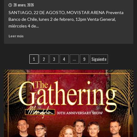
acto
como
28 enero, 2026
de
escenario:
SANTIAGO, 22 DE AGOSTO, MOVISTAR ARENA Preventa
fe
Cómo
Banco de Chile, lunes 2 de febrero, 12pm Venta General,
«Live
miércoles 4 de...
from
Joshua
Leer
Leer más
Tree»
más
redefinió
sobre
la
EVENTOS
Paginación
estética
2
3
4
9
Siguiente
|
1
…
de
RAWAYANA
de
RÜFÜS
ANUNCIA
DU
entradas
¿DÓNDE
SOL
ES
EL
AFTER?
WORLD
TOUR
ESTA
PRIMERA
ETAPA
DE
LA