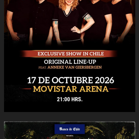
GIRA
LLEGARÁ
A
ESPAÑA
Y
LATINOAMÉRICA