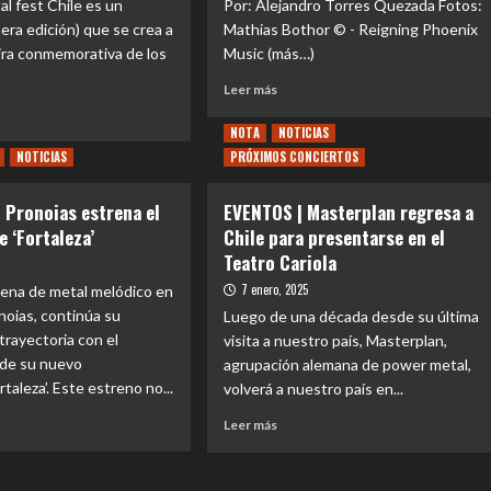
l fest Chile es un
Por: Alejandro Torres Quezada Fotos:
es
mera edición) que se crea a
Mathias Bothor © - Reigning Phoenix
 gira conmemorativa de los
Music (más…)
r
l
Leer
Leer más
ven
más
sobre
NOTA
NOTICIAS
CD
e
NOTICIAS
PRÓXIMOS CONCIERTOS
REVIEW
IEW
rar
|
CIERTO
 Pronoias estrena el
EVENTOS | Masterplan regresa a
Helloween
e ‘Fortaleza’
Chile para presentarse en el
–
rofMetal
Giants
:
Teatro Cariola
ado
5
&
luto
7 enero, 2025
lena de metal melódico en
Monsters
ante
noias, continúa su
Luego de una década desde su última
(2025):
l
un
rayectoria con el
visita a nuestro país, Masterplan,
viaje
 de su nuevo
agrupación alemana de power metal,
sivo
épico
ortaleza’. Este estreno no...
volverá a nuestro país en...
que
justifica
Leer
Leer más
star
cada
más
a
minuto
e
sobre
IONAL
EVENTOS