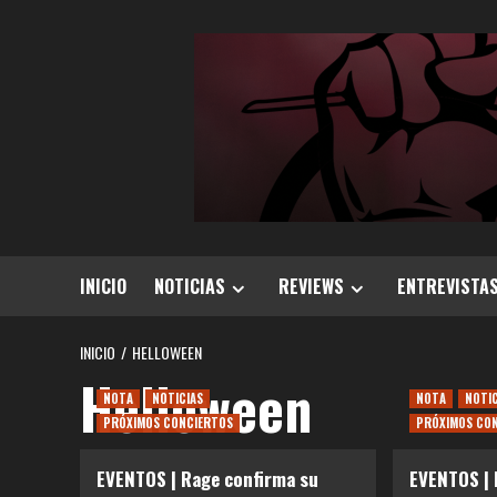
Saltar
al
contenido
INICIO
NOTICIAS
REVIEWS
ENTREVISTA
INICIO
HELLOWEEN
Helloween
NOTA
NOTICIAS
NOTA
NOTI
PRÓXIMOS CONCIERTOS
PRÓXIMOS CO
EVENTOS | Rage confirma su
EVENTOS | 