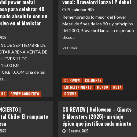
 del power metal
vena!: Bravelord lanza LP debut
casa para celebrar 40
26 noviembre, 2025
inado absoluto con un
Rememorando lo mejor del Power
sivo en el Movistar
Metal de fines de los 90’s y principios
del 2000, Bravelord lanza su esperado
disco...
 2025
 11 DE SEPTIEMBRE DE
Leer
Leer más
ISTAR ARENA VENTA DE
más
sobre
JUEVES 11 DE
NACIONAL
 15:00 P.M
|
CKET.COM Una de las
¡Power
s...
CD REVIEW
COLUMNAS
Metal
ENTRETENIMIENTO
a
MUNDO
NOTA
la
CIAS
REVIEW CONCIERTO
REVIEWS
vena!:
e
Bravelord
NTOS
NCIERTO |
CD REVIEW | Helloween – Giants
lanza
al Chile: El rampante
& Monsters (2025): un viaje
LP
oween
esa
épico que justifica cada minuto
debut
:
 2025
12 agosto, 2025