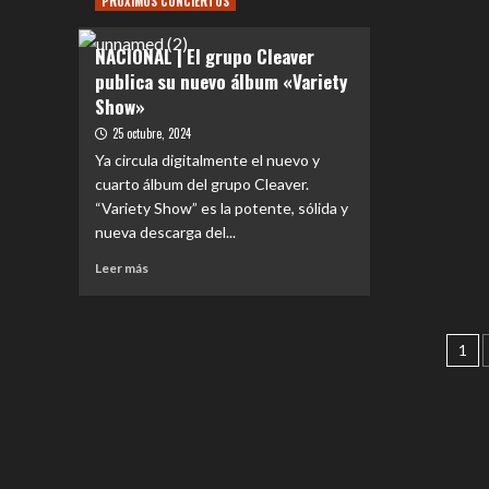
PRÓXIMOS CONCIERTOS
|
|
disco
Pron
Helloween
y
NACIONAL | El grupo Cleaver
estr
–
espíritu
el
publica su nuevo álbum «Variety
Universe
intacto
video
(Gravity
Show»
de
For
25 octubre, 2024
‘Fort
Hearts)
Ya circula digitalmente el nuevo y
es
una
cuarto álbum del grupo Cleaver.
pieza
“Variety Show” es la potente, sólida y
que
nueva descarga del...
recupera
lo
Leer
Leer más
mejor
más
del
sobre
sonido
NACIONAL
Pa
clásico
|
1
de
El
de
Helloween,
grupo
en
sin
Cleaver
perder
publica
frescura
su
ni
nuevo