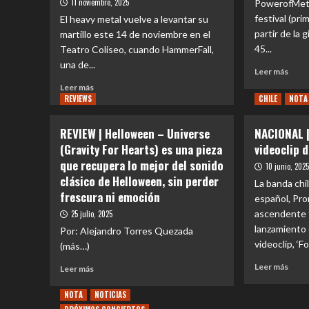
11 noviembre, 2025
PowerofMeta
padr
sudamericana.
festival (pri
El heavy metal vuelve a levantar su
del
partir de la
martillo este 14 de noviembre en el
powe
meta
45...
Teatro Coliseo, cuando HammerFall,
vuel
una de...
Leer
Leer más
a
más
Leer
casa
Leer más
sobr
REVIEWS
más
CHILE
NOTA
para
REV
sobre
celeb
CON
EVENTOS
40
REVIEW | Helloween – Universe
NACIONAL |
|
|
años
(Gravity For Hearts) es una pieza
videoclip d
Powe
El
de
Chile
que recupera lo mejor del sonido
retorno
rein
10 junio, 202
El
de
clásico de Helloween, sin perder
abso
La banda chi
ramp
los
con
frescura ni emoción
español, Pro
meta
guardianes
un
ascendente t
25 julio, 2025
no
del
show
cesa
lanzamiento
metal:
Por: Alejandro Torres Quezada
explo
HammerFall
videoclip, ‘F
en
(más…)
vuelve
el
Leer
Leer
Leer más
Leer más
a
Movi
más
más
Chile
Aren
sobr
sobre
NOTA
NOTICIAS
con
NAC
REVIEW
nuevo