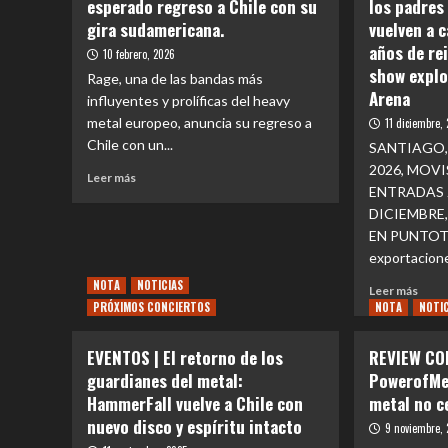
esperado regreso a Chile con su
los padres
gira sudamericana.
vuelven a 
años de re
10 febrero, 2026
show explo
Rage, una de las bandas más
Arena
influyentes y prolíficas del heavy
metal europeo, anuncia su regreso a
11 diciembre,
Chile con un...
SANTIAGO,
2026, MOV
Leer
Leer más
ENTRADAS 
más
sobre
DICIEMBRE,
EVENTOS
EN PUNTOTI
|
exportacione
Rage
NOTA
NOTICIAS
Leer
confirma
Leer más
PRÓXIMOS CONCIERTOS
NOTA
más
NOTI
su
sobr
esperado
EVE
regreso
EVENTOS | El retorno de los
REVIEW CO
|
a
guardianes del metal:
PowerofMet
Hell
Chile
HammerFall vuelve a Chile con
metal no c
en
con
Chile
nuevo disco y espíritu intacto
su
9 noviembre,
los
gira