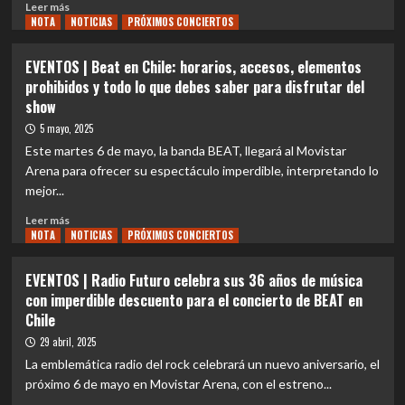
King
Leer
Leer más
y
Crimson
NOTA
más
NOTICIAS
PRÓXIMOS CONCIERTOS
King
and
sobre
Crimson:
Robert
REVIEW
EVENTOS | Beat en Chile: horarios, accesos, elementos
viernes
Fripp
CONCIERTO
13
prohibidos y todo lo que debes saber para disfrutar del
revivirá
|
de
show
los
BEAT
marzo.
clásicos
en
5 mayo, 2025
del
Chile:
Este martes 6 de mayo, la banda BEAT, llegará al Movistar
progresivo
ante
Arena para ofrecer su espectáculo imperdible, interpretando lo
junto
los
mejor...
a
pies
la
del
Leer
Leer más
Orquesta
Rey
NOTA
más
NOTICIAS
PRÓXIMOS CONCIERTOS
de
Carmesí
sobre
Cámara
EVENTOS
EVENTOS | Radio Futuro celebra sus 36 años de música
de
|
Santiago:
con imperdible descuento para el concierto de BEAT en
Beat
6
Chile
en
de
Chile:
29 abril, 2025
agosto
horarios,
La emblemática radio del rock celebrará un nuevo aniversario, el
accesos,
próximo 6 de mayo en Movistar Arena, con el estreno...
elementos