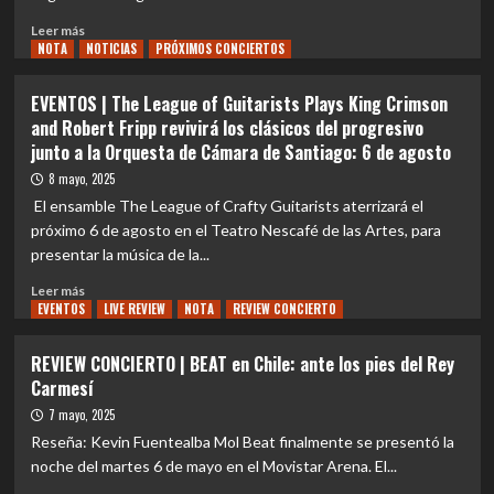
Leer
Leer más
NOTA
más
NOTICIAS
PRÓXIMOS CONCIERTOS
sobre
EVENTOS
EVENTOS | The League of Guitarists Plays King Crimson
|
and Robert Fripp revivirá los clásicos del progresivo
Stick
junto a la Orquesta de Cámara de Santiago: 6 de agosto
Men,
liderado
8 mayo, 2025
por
El ensamble The League of Crafty Guitarists aterrizará el
el
próximo 6 de agosto en el Teatro Nescafé de las Artes, para
maestro
presentar la música de la...
Tony
Levin,
Leer
Leer más
regresa
EVENTOS
más
LIVE REVIEW
NOTA
REVIEW CONCIERTO
a
sobre
Chile
EVENTOS
REVIEW CONCIERTO | BEAT en Chile: ante los pies del Rey
para
|
Carmesí
revivir
The
los
League
7 mayo, 2025
clásicos
of
Reseña: Kevin Fuentealba Mol Beat finalmente se presentó la
de
Guitarists
noche del martes 6 de mayo en el Movistar Arena. El...
la
Plays
banda