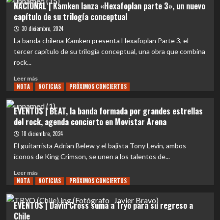
NACIONAL | Kamken lanza «Hexafoplan parte 3», un nuevo
|
capítulo de su trilogía conceptual
Música
nacional
30 diciembre, 2024
en
La banda chilena Kamken presenta Hexafoplan Parte 3, el
grande:
tercer capítulo de su trilogía conceptual, una obra que combina
Jorge
rock...
Campos
abrirá
Leer
Leer más
el
NOTA
más
NOTICIAS
PRÓXIMOS CONCIERTOS
show
sobre
de
NACIONAL
EVENTOS | BEAT, la banda formada por grandes estrellas
BEAT
|
del rock, agenda concierto en Movistar Arena
en
Kamken
Chile
lanza
18 diciembre, 2024
«Hexafoplan
El guitarrista Adrian Belew y el bajista Tony Levin, ambos
parte
íconos de King Crimson, se unen a los talentos de...
3»,
un
Leer
Leer más
nuevo
NOTA
más
NOTICIAS
PRÓXIMOS CONCIERTOS
capítulo
sobre
de
EVENTOS
EVENTOS | David Cross suma a Tryo para su regreso a
su
|
Chile
trilogía
BEAT,