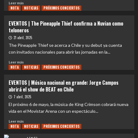
prohibidos
Leer
Leer más
y
NOTA
más
NOTICIAS
PRÓXIMOS CONCIERTOS
todo
sobre
lo
EVENTOS
EVENTOS | The Pineapple Thief confirma a Nuvian como
que
|
teloneros
debes
Radio
saber
Futuro
21 abril, 2025
para
celebra
The Pineapple Thief se acerca a Chile y su debut ya cuenta
disfrutar
sus
con invitados nacionales para abrir las jornadas en la...
del
36
show
años
Leer
Leer más
de
NOTA
más
NOTICIAS
PRÓXIMOS CONCIERTOS
música
sobre
con
EVENTOS
EVENTOS | Música nacional en grande: Jorge Campos
imperdible
|
abrirá el show de BEAT en Chile
descuento
The
para
Pineapple
7 abril, 2025
el
Thief
El próximo 6 de mayo, la música de King Crimson cobrará nueva
concierto
confirma
vida en el Movistar Arena con un espectáculo...
de
a
BEAT
Nuvian
Leer
Leer más
en
como
NOTA
más
NOTICIAS
PRÓXIMOS CONCIERTOS
Chile
teloneros
sobre
EVENTOS