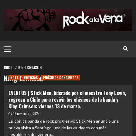
Saltar
al
contenido
Menú
principal
INICIO
KING CRIMSON
King Crimson
NOTA
NOTICIAS
PRÓXIMOS CONCIERTOS
EVENTOS | Stick Men, liderado por el maestro Tony Levin,
regresa a Chile para revivir los clásicos de la banda y
King Crimson: viernes 13 de marzo.
12 noviembre, 2025
La icónica banda de rock progresivo Stick Men anunció una
nueva visita a Santiago, una de las ciudades con más
seguidores del género...