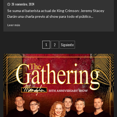
conceptual
la
26 noviembre, 2024
banda
Se suma el baterista actual de King Crimson: Jeremy Stacey
formada
Darán una charla previo al show para todo el público...
por
grandes
Leer
Leer más
estrellas
más
del
sobre
rock,
EVENTOS
Paginación
agenda
2
Siguiente
|
1
concierto
David
de
en
Cross
entradas
Movistar
suma
Arena
a
Tryo
para
su
regreso
a
Chile