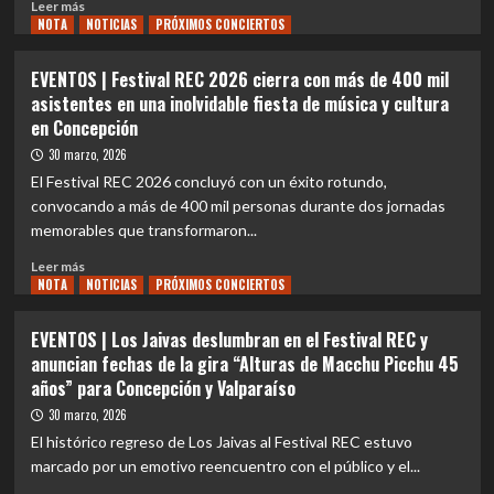
Leer
Leer más
NOTA
más
NOTICIAS
PRÓXIMOS CONCIERTOS
sobre
EVENTOS
EVENTOS | Festival REC 2026 cierra con más de 400 mil
|
asistentes en una inolvidable fiesta de música y cultura
Nano
en Concepción
Stern
celebra
30 marzo, 2026
sus
El Festival REC 2026 concluyó con un éxito rotundo,
20
convocando a más de 400 mil personas durante dos jornadas
años
memorables que transformaron...
de
carrera
Leer
Leer más
y
NOTA
más
NOTICIAS
PRÓXIMOS CONCIERTOS
anuncia
sobre
la
EVENTOS
EVENTOS | Los Jaivas deslumbran en el Festival REC y
gira
|
anuncian fechas de la gira “Alturas de Macchu Picchu 45
«Bitácora»
Festival
años” para Concepción y Valparaíso
REC
2026
30 marzo, 2026
cierra
El histórico regreso de Los Jaivas al Festival REC estuvo
con
marcado por un emotivo reencuentro con el público y el...
más
de