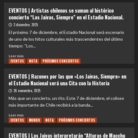
sobre
preventa
EVENTOS
EVENTOS | Artistas chilenos se suman al histórico
con
|
concierto “Los Jaivas, Siempre” en el Estadio Nacional.
descuento
Los
exclusivo
Jaivas
3 diciembre, 2025
para
anuncian
El próximo 7 de diciembre, el Estadio Nacional será escenario
Tarjetas
gira
de uno de los hitos culturales más trascendentes del último
Banco
nacional
tiempo: “Los...
Estado
e
internacional
Leer
Leer más
de
EVENTOS
más
NOTA
PRÓXIMOS CONCIERTOS
“Alturas
sobre
de
EVENTOS
EVENTOS | Razones por las que «Los Jaivas, Siempre» en
Macchu
|
el Estadio Nacional será una Cita con la Historia
Picchu”
Artistas
tras
chilenos
26 noviembre, 2025
histórico
se
Más que un concierto, un rito. Este 7 de diciembre, el coliseo
concierto
suman
más importante de Chile recibirá a la banda...
en
al
el
histórico
Leer
Leer más
Estadio
concierto
EVENTOS
más
MUNDO
NOTA
PRÓXIMOS CONCIERTOS
Nacional
“Los
sobre
Jaivas,
EVENTOS
EVENTOS | Los Jaivas interpretarán “Alturas de Macchu
Siempre”
|