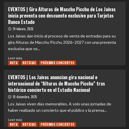
sobre
para
como
EVENTOS
EVENTOS | Gira Alturas de Macchu Picchu de Los Jaivas
Concepción
capital
|
inicia preventa con descuento exclusivo para Tarjetas
y
musical
Festival
Valparaíso
Banco Estado
de
REC
Chile
2026
19 febrero, 2026
revela
Los Jaivas dan inicio al proceso de venta de entradas para su
su
gira Alturas de Macchu Picchu 2026–2027 con una preventa
programación
exclusiva que se...
diaria
Leer
Leer más
NOTA
más
NOTICIAS
PRÓXIMOS CONCIERTOS
sobre
EVENTOS
EVENTOS | Los Jaivas anuncian gira nacional e
|
internacional de “Alturas de Macchu Picchu” tras
Gira
histórico concierto en el Estadio Nacional
Alturas
de
10 diciembre, 2025
Macchu
Los Jaivas viven días memorables. A solo unas jornadas de
Picchu
haber realizado un concierto que el público y la prensa...
de
Los
Leer
Leer más
Jaivas
NOTA
más
NOTICIAS
PRÓXIMOS CONCIERTOS
inicia