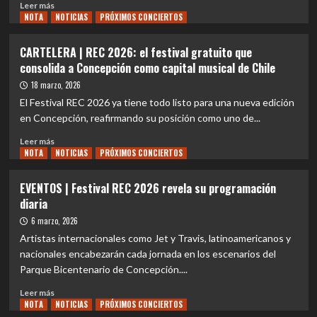
Leer
Leer más
400
NOTA
más
NOTICIAS
PRÓXIMOS CONCIERTOS
mil
sobre
asistentes
EVENTOS
CARTELERA | REC 2026: el festival gratuito que
en
|
consolida a Concepción como capital musical de Chile
una
Los
inolvidable
Jaivas
18 marzo, 2026
fiesta
deslumbran
El Festival REC 2026 ya tiene todo listo para una nueva edición
de
en
en Concepción, reafirmando su posición como uno de...
música
el
y
Festival
Leer
Leer más
cultura
REC
NOTA
más
NOTICIAS
PRÓXIMOS CONCIERTOS
en
y
sobre
Concepción
anuncian
CARTELERA
EVENTOS | Festival REC 2026 revela su programación
fechas
|
diaria
de
REC
la
2026:
6 marzo, 2026
gira
el
Artistas internacionales como Jet y Travis, latinoamericanos y
“Alturas
festival
nacionales encabezarán cada jornada en los escenarios del
de
gratuito
Parque Bicentenario de Concepción....
Macchu
que
Picchu
consolida
Leer
Leer más
45
a
NOTA
más
NOTICIAS
PRÓXIMOS CONCIERTOS
años”
Concepción