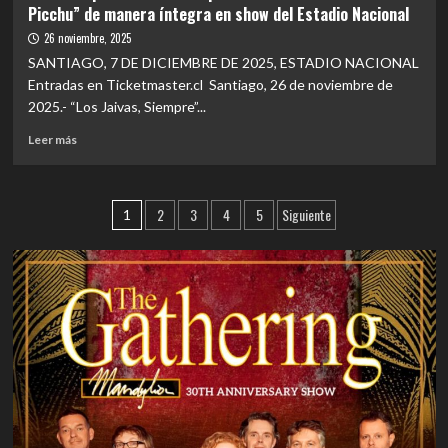
Picchu” de manera íntegra en show del Estadio Nacional
en
Razones
el
por
26 noviembre, 2025
Estadio
las
SANTIAGO, 7 DE DICIEMBRE DE 2025, ESTADIO NACIONAL
Nacional.
que
Entradas en Ticketmaster.cl Santiago, 26 de noviembre de
«Los
2025.- “Los Jaivas, Siempre”...
Jaivas,
Siempre»
Leer
Leer más
en
más
el
sobre
Estadio
EVENTOS
Paginación
Nacional
2
3
4
5
Siguiente
|
1
será
Los
de
una
Jaivas
Cita
entradas
interpretarán
con
“Alturas
la
de
Historia
Macchu
Picchu”
de
manera
íntegra
en
show