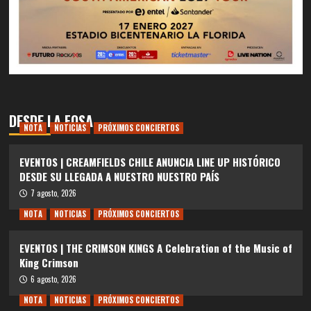
DESDE LA FOSA
NOTA
NOTICIAS
PRÓXIMOS CONCIERTOS
EVENTOS | CREAMFIELDS CHILE ANUNCIA LINE UP HISTÓRICO
DESDE SU LLEGADA A NUESTRO NUESTRO PAÍS
7 agosto, 2026
NOTA
NOTICIAS
PRÓXIMOS CONCIERTOS
EVENTOS | THE CRIMSON KINGS A Celebration of the Music of
King Crimson
6 agosto, 2026
NOTA
NOTICIAS
PRÓXIMOS CONCIERTOS