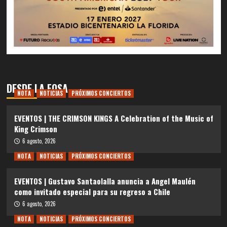
DESDE LA FOSA
NOTA
NOTICIAS
PRÓXIMOS CONCIERTOS
EVENTOS | THE CRIMSON KINGS A Celebration of the Music of
King Crimson
6 agosto, 2026
NOTA
NOTICIAS
PRÓXIMOS CONCIERTOS
EVENTOS | Gustavo Santaolalla anuncia a Angel Maulén
como invitado especial para su regreso a Chile
6 agosto, 2026
NOTA
NOTICIAS
PRÓXIMOS CONCIERTOS