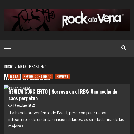
Saltar
al
contenido
Menú
principal
INICIO
METAL BRASILEÑO
Metal Brasileño
NOTA
REVIEW CONCIERTO
REVIEWS
REVIEW CONCIERTO | Nervosa en el RBX: Una noche de
caos perpetuo
17 octubre, 2022
La banda proveniente de Brasil, pero compuesta por
integrantes de distintas nacionalidades, es sin duda una de las
mejores...