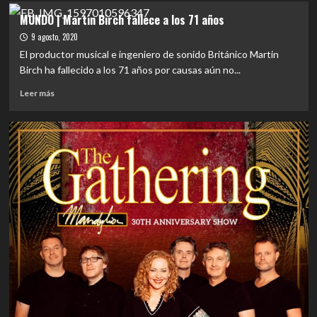
MUNDO
MUNDO | Martin Birch fallece a los 71 años
|
9 agosto, 2020
Eddie
Van
El productor musical e ingeniero de sonido Británico Martin
Halen
Birch ha fallecido a los 71 años por causas aún no...
fallece
Leer
a
Leer más
más
los
sobre
65
MUNDO
años
|
Martin
Birch
fallece
a
los
71
años