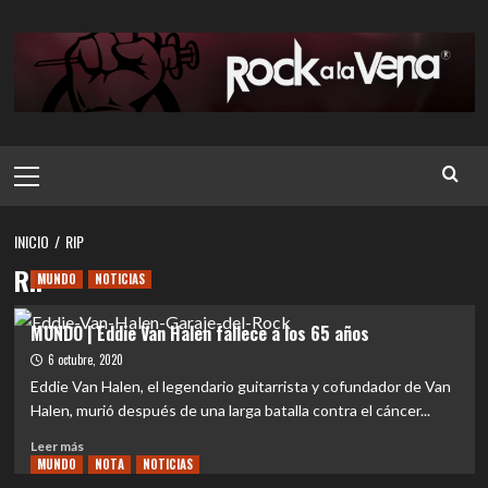
Saltar
al
contenido
Menú
principal
INICIO
RIP
RIP
MUNDO
NOTICIAS
MUNDO | Eddie Van Halen fallece a los 65 años
6 octubre, 2020
Eddie Van Halen, el legendario guitarrista y cofundador de Van
Halen, murió después de una larga batalla contra el cáncer...
Leer
Leer más
MUNDO
más
NOTA
NOTICIAS
sobre