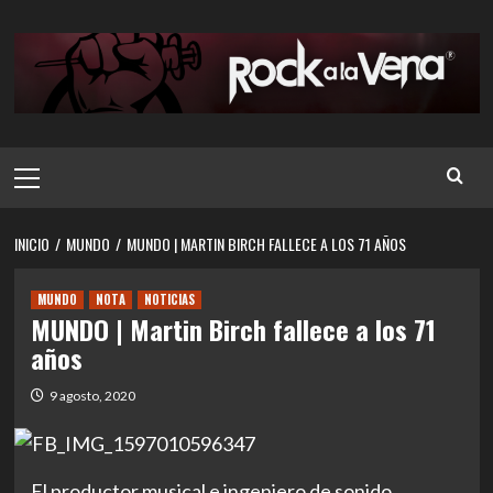
Saltar
al
contenido
Menú
principal
INICIO
MUNDO
MUNDO | MARTIN BIRCH FALLECE A LOS 71 AÑOS
MUNDO
NOTA
NOTICIAS
MUNDO | Martin Birch fallece a los 71
años
9 agosto, 2020
El productor musical e ingeniero de sonido