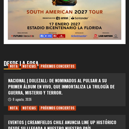
DESDE LA FOSA
NOTA
NOTICIAS
PRÓXIMOS CONCIERTOS
NACIONAL | DOLEZALL: DE NOMINADOS AL PULSAR A SU
PRIMER ÁLBUM EN VIVO, QUE INMORTALIZA LA TRILOGÍA DE
GUERRA, MISTERIO Y TERROR.
8 agosto, 2026
NOTA
NOTICIAS
PRÓXIMOS CONCIERTOS
EVENTOS | CREAMFIELDS CHILE ANUNCIA LINE UP HISTÓRICO
DESDE SU LLEGADA A NUESTRO NUESTRO PAÍS