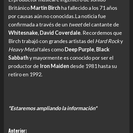
Británico
Martin Birch
ha fallecido a los 71 años
por causas aún no conocidas.
La noticia fue
confirmada a través de un
tweet
del cantante de
Whitesnake, David Coverdale
. Recordemos que
Birch trabajó con grandes artistas del
Hard Rock
y
Heavy Metal
tales como
Deep Purple
,
Black
Sabbath
y mayormente es conocido por ser el
productor de
Iron Maiden
desde 1981 hasta su
retiro en 1992.
*Estaremos ampliando la información*
Navegación
Anterior: