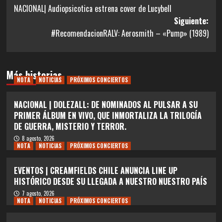
NACIONAL| Audiopsicotica estrena cover de Lucybell
de
Siguiente:
entradas
#RecomendacionRALV: Aerosmith – «Pump» (1989)
Más historias
NOTA
NOTICIAS
PRÓXIMOS CONCIERTOS
NACIONAL | DOLEZALL: DE NOMINADOS AL PULSAR A SU
PRIMER ÁLBUM EN VIVO, QUE INMORTALIZA LA TRILOGÍA
DE GUERRA, MISTERIO Y TERROR.
8 agosto, 2026
NOTA
NOTICIAS
PRÓXIMOS CONCIERTOS
EVENTOS | CREAMFIELDS CHILE ANUNCIA LINE UP
HISTÓRICO DESDE SU LLEGADA A NUESTRO NUESTRO PAÍS
7 agosto, 2026
NOTA
NOTICIAS
PRÓXIMOS CONCIERTOS