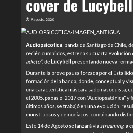
cover de Lucybell
9 agosto, 2020
Audiopsicotica
, banda de Santiago de Chile,
recién cumplidos, estrena su cuarta evolución
adicto”
, de
Lucybell
presentando nueva formaci
Durante la breve pausa forzada por el Estallido
formación de la banda, donde, conceptual y v
una característica máscara sadomasoquista, cur
el 2005, papas el 2017 con “Audiopsatánica” y fi
últimos años, se trabajó en una evolución, res
monstruosos y demoníacos, combinando distint
Este 14 de Agosto se lanzará vía
streaming
la c