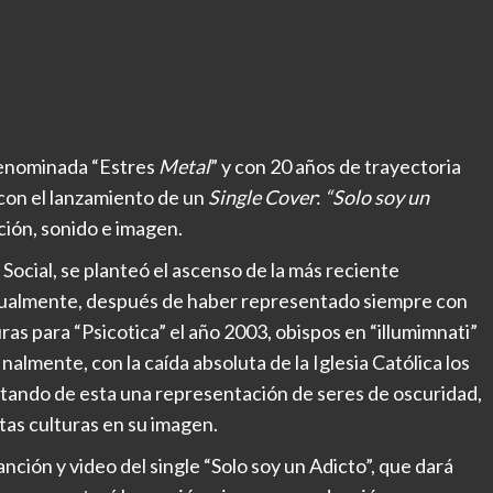
 denominada “Estres
Metal
” y con 20 años de trayectoria
 con el lanzamiento de un
Single Cover
:
“Solo soy un
ón, sonido e imagen.
 Social, se planteó el ascenso de la más reciente
isualmente, después de haber representado siempre con
as para “Psicotica” el año 2003, obispos en “illumimnati”
nalmente, con la caída absoluta de la Iglesia Católica los
ultando de esta una representación de seres de oscuridad,
as culturas en su imagen.
anción y video del single “Solo soy un Adicto”, que dará