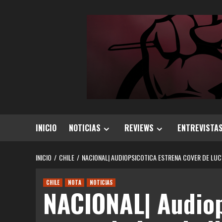
Saltar
al
contenido
INICIO
NOTICIAS
REVIEWS
ENTREVISTA
INICIO
CHILE
NACIONAL| AUDIOPSICOTICA ESTRENA COVER DE LU
CHILE
NOTA
NOTICIAS
NACIONAL| Audiop