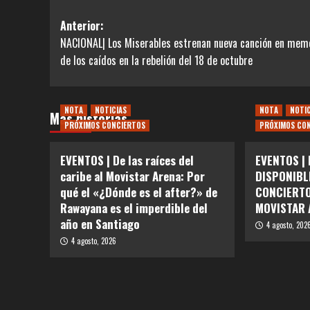
Navegación
Anterior:
NACIONAL| Los Miserables estrenan nueva canción en mem
de
de los caídos en la rebelión del 18 de octubre
entradas
NOTA
NOTICIAS
NOTA
NOTI
Más historias
PRÓXIMOS CONCIERTOS
PRÓXIMOS CO
EVENTOS | De las raíces del
EVENTOS |
caribe al Movistar Arena: Por
DISPONIBL
qué el «¿Dónde es el after?» de
CONCIERTO
Rawayana es el imperdible del
MOVISTAR 
año en Santiago
4 agosto, 202
4 agosto, 2026