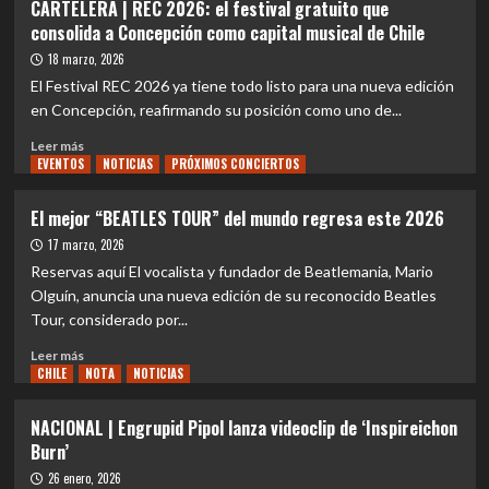
CARTELERA | REC 2026: el festival gratuito que
García
|
consolida a Concepción como capital musical de Chile
Arkonte
publica
18 marzo, 2026
el
El Festival REC 2026 ya tiene todo listo para una nueva edición
single
en Concepción, reafirmando su posición como uno de...
«Al
límite»
Leer
Leer más
EVENTOS
más
NOTICIAS
PRÓXIMOS CONCIERTOS
sobre
CARTELERA
El mejor “BEATLES TOUR” del mundo regresa este 2026
|
17 marzo, 2026
REC
2026:
Reservas aquí El vocalista y fundador de Beatlemania, Mario
el
Olguín, anuncia una nueva edición de su reconocido Beatles
festival
Tour, considerado por...
gratuito
que
Leer
Leer más
consolida
CHILE
más
NOTA
NOTICIAS
a
sobre
Concepción
El
NACIONAL | Engrupid Pipol lanza videoclip de ‘Inspireichon
como
mejor
Burn’
capital
“BEATLES
musical
TOUR”
26 enero, 2026