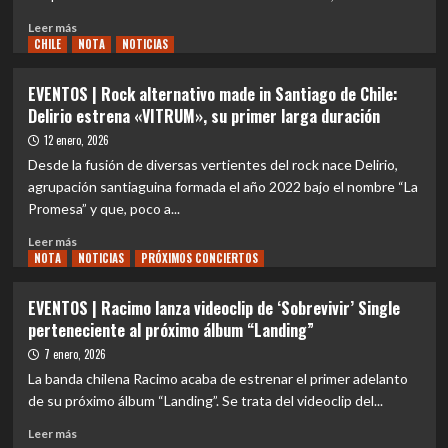
su
Leer
disco
Leer más
CHILE
más
NOTA
NOTICIAS
fundacional
sobre
«1988»
LOS
en
EVENTOS | Rock alternativo made in Santiago de Chile:
MISERABLES
formato
Delirio estrena «VITRUM», su primer larga duración
lanzan
de
“BAR
12 enero, 2026
vinilo
38
doble
Desde la fusión de diversas vertientes del rock nace Delirio,
EN
agrupación santiaguina formada el año 2022 bajo el nombre “La
VIVO”
Promesa” y que, poco a...
en
CD
Leer
Leer más
y
NOTA
más
NOTICIAS
PRÓXIMOS CONCIERTOS
Vinilo
sobre
EVENTOS
EVENTOS | Racimo lanza videoclip de ‘Sobrevivir’ Single
|
perteneciente al próximo álbum “Landing”
Rock
alternativo
7 enero, 2026
made
La banda chilena Racimo acaba de estrenar el primer adelanto
in
de su próximo álbum “Landing”. Se trata del videoclip del...
Santiago
de
Leer
Leer más
Chile: