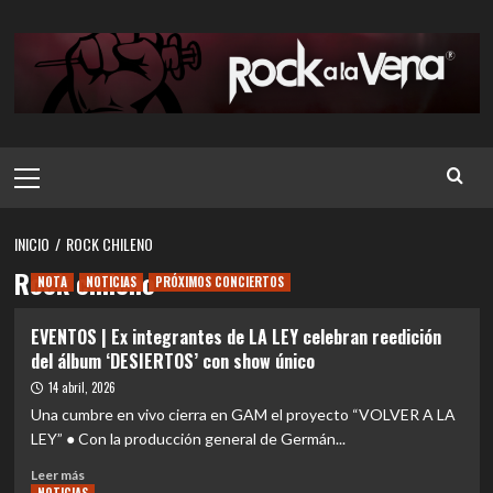
Saltar
al
contenido
Menú
principal
INICIO
ROCK CHILENO
Rock chileno
NOTA
NOTICIAS
PRÓXIMOS CONCIERTOS
EVENTOS | Ex integrantes de LA LEY celebran reedición
del álbum ‘DESIERTOS’ con show único
14 abril, 2026
Una cumbre en vivo cierra en GAM el proyecto “VOLVER A LA
LEY” ● Con la producción general de Germán...
Leer
Leer más
más