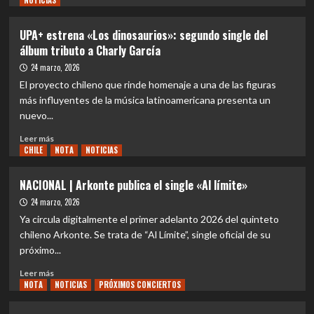
NOTICIAS
sobre
EVENTOS
UPA+ estrena «Los dinosaurios»: segundo single del
|
álbum tributo a Charly García
Ex
integrantes
24 marzo, 2026
de
El proyecto chileno que rinde homenaje a una de las figuras
LA
más influyentes de la música latinoamericana presenta un
LEY
nuevo...
celebran
reedición
Leer
Leer más
del
CHILE
más
NOTA
NOTICIAS
álbum
sobre
‘DESIERTOS’
UPA+
NACIONAL | Arkonte publica el single «Al límite»
con
estrena
show
24 marzo, 2026
«Los
único
dinosaurios»:
Ya circula digitalmente el primer adelanto 2026 del quinteto
segundo
chileno Arkonte. Se trata de “Al Límite”, single oficial de su
single
próximo...
del
álbum
Leer
Leer más
tributo
NOTA
más
NOTICIAS
PRÓXIMOS CONCIERTOS
a
sobre
Charly
NACIONAL