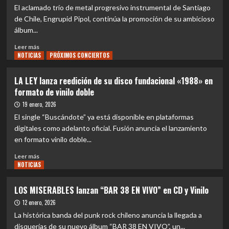
de
del
El aclamado trío de metal progresivo instrumental de Santiago
Chile
mundo
de Chile, Engrupid Pipol, continúa la promoción de su ambicioso
regresa
álbum...
este
2026
Leer
Leer más
NOTICIAS
más
PRÓXIMOS CONCIERTOS
sobre
NACIONAL
LA LEY lanza reedición de su disco fundacional «1988» en
|
formato de vinilo doble
Engrupid
Pipol
19 enero, 2026
lanza
El single “Buscándote” ya está disponible en plataformas
videoclip
digitales como adelanto oficial. Fusión anuncia el lanzamiento
de
en formato vinilo doble...
‘Inspireichon
Burn’
Leer
Leer más
NOTICIAS
más
sobre
LA
LOS MISERABLES lanzan “BAR 38 EN VIVO” en CD y Vinilo
LEY
12 enero, 2026
lanza
reedición
La histórica banda del punk rock chileno anuncia la llegada a
de
disquerías de su nuevo álbum “BAR 38 EN VIVO”, un...