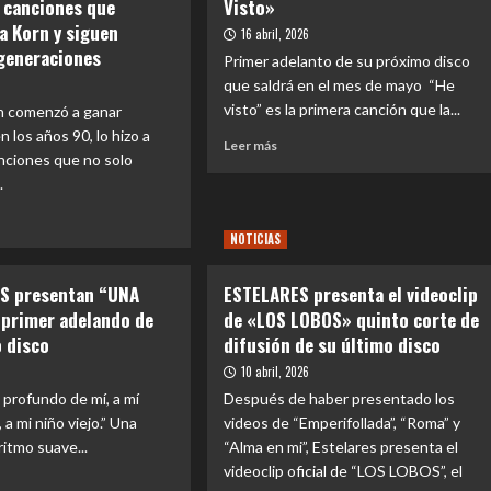
s canciones que
Visto»
 a Korn y siguen
16 abril, 2026
generaciones
Primer adelanto de su próximo disco
6
que saldrá en el mes de mayo “He
visto” es la primera canción que la...
 comenzó a ganar
 los años 90, lo hizo a
Leer
Leer más
nciones que no solo
más
.
sobre
LA
CHANCHA
NOTICIAS
MUDA
e
presenta
A
«He
OS presentan “UNA
ESTELARES presenta el videoclip
Visto»
primer adelando de
de «LOS LOBOS» quinto corte de
 disco
difusión de su último disco
d”
10 abril, 2026
ak
o profundo de mí, a mí
Después de haber presentado los
, a mi niño viejo.” Una
videos de “Emperifollada”, “Roma” y
ritmo suave...
”:
“Alma en mi”, Estelares presenta el
videoclip oficial de “LOS LOBOS”, el
iones