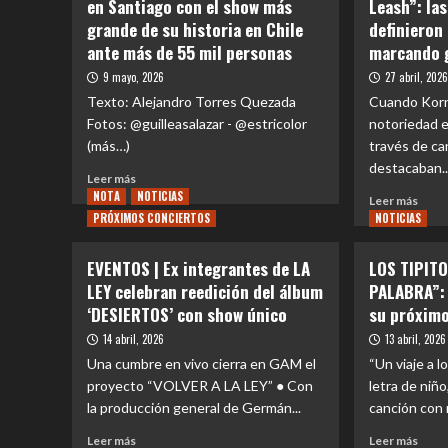
en Santiago con el show más
Leash”: la
grande de su historia en Chile
definieron
ante más de 55 mil personas
marcando 
9 mayo, 2026
27 abril, 202
Texto: Alejandro Torres Quezada
Cuando Korn
Fotos: @guilleasalazar - @estricolor
notoriedad en
(más…)
través de ca
destacaban..
Leer
Leer más
más
NOTA
NOTICIAS
Leer
Leer más
sobre
más
PRÓXIMOS CONCIERTOS
NOTICIAS
REVIEW
sobr
CONCIERTO
NOT
EVENTOS | Ex integrantes de LA
LOS TIPIT
|
|
LEY celebran reedición del álbum
PALABRA”: 
Korn
De
arrasó
‘DESIERTOS’ con show único
su próximo
“Blin
en
a
14 abril, 2026
13 abril, 2026
Santiago
“Fre
Una cumbre en vivo cierra en GAM el
“Un viaje a l
con
on
proyecto “VOLVER A LA LEY” ● Con
el
letra de niño
a
show
la producción general de Germán...
canción con 
Leash
más
las
Leer
Leer
Leer más
Leer más
grande
canc