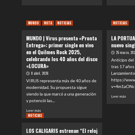
más
más
de
que
sobre
sobr
su
defin
EVENTOS
LOS
historia
a
|
TIPI
en
Korn
MUNDO
NOTA
NOTICIAS
NOTICIAS
Ex
pres
Chile
y
integrantes
“UN
ante
sigu
MUNDO | Virus presenta «Pronta
LA PORTUA
de
PALA
más
marc
LA
prim
Entrega»: primer single en vivo
nuevo sing
de
gene
LEY
adel
55
en el Quilmes Rock 2025,
25 marzo, 20
celebran
de
mil
celebrando los 40 años del disco
Anticipo del
reedición
su
personas
«LOCURA»
del
próx
tras 17 años 
álbum
disco
Lanzamiento 
8 abril, 2026
‘DESIERTOS’
https://ww
VIRUS representa más de 40 años de
con
v=4m1aONcJZ
modernidad. Su propuesta sigue
show
siendo la que marcó a una generación
único
Leer
Leer más
y potenció las...
más
sobr
Leer
Leer más
LA
NOTICIAS
más
POR
sobre
pres
MUNDO
LOS CALIGARIS estrenan “El reloj
su
|