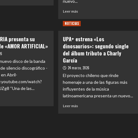
nuevo...
e
Leer
ieron
Leer más
más
TOS
sobre
NOTICIAS
entan
ESTELARES
A
presenta
en
RIA presenta su
UPA+ estrena «Los
BRA”:
el
ando
er
le «AMOR ARTIFICIAL»
dinosaurios»: segundo single
videoclip
raciones
ando
de
del álbum tributo a Charly
26
«LOS
García
 nuevo disco de la banda
LOBOS»
imo
de silencio discográfico -
24 marzo, 2026
quinto
en Abril-
corte
El proyecto chileno que rinde
de
w.youtube.com/watch?
homenaje a una de las figuras más
difusión
g8 “Una de las...
influyentes de la música
de
latinoamericana presenta un nuevo...
su
último
Leer
Leer más
e
disco
más
sobre
TUARIA
UPA+
enta
estrena
«Los