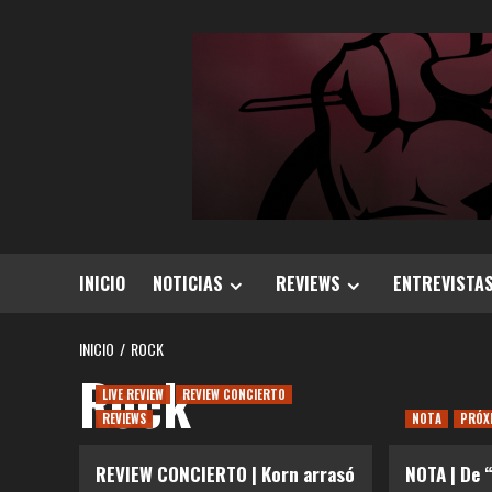
Saltar
al
contenido
INICIO
NOTICIAS
REVIEWS
ENTREVISTA
INICIO
ROCK
Rock
LIVE REVIEW
REVIEW CONCIERTO
REVIEWS
NOTA
PRÓX
REVIEW CONCIERTO | Korn arrasó
NOTA | De 