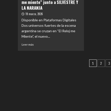
nuev
me miente” junto a SILVESTRE Y
Virus
singl
LA NARANJA
presenta
«AM
«Pronta
19 marzo, 2026
ARTI
Entrega»:
Disponible en Plataformas Digitales
primer
Dos universos fuertes de la escena
single
argentina se cruzan en “El Reloj me
en
vivo
Miente”, el nuevo...
en
Leer
Leer más
el
más
Quilmes
sobre
Rock
LOS
2025,
Pagina
2
3
CALIGARIS
1
celebrando
estrenan
de
los
“El
40
entrad
reloj
años
me
del
miente”
disco
junto
«LOCURA»
a
SILVESTRE
Y
LA