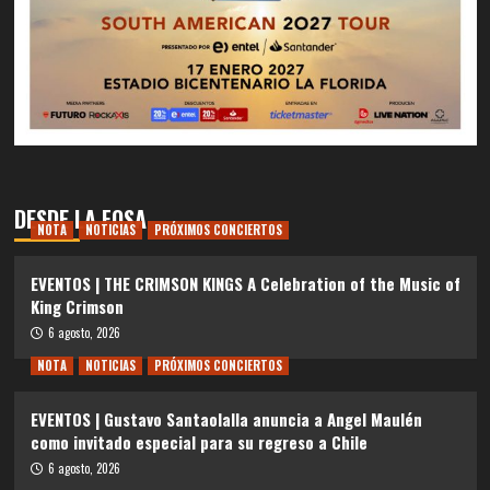
DESDE LA FOSA
NOTA
NOTICIAS
PRÓXIMOS CONCIERTOS
EVENTOS | THE CRIMSON KINGS A Celebration of the Music of
King Crimson
6 agosto, 2026
NOTA
NOTICIAS
PRÓXIMOS CONCIERTOS
EVENTOS | Gustavo Santaolalla anuncia a Angel Maulén
como invitado especial para su regreso a Chile
6 agosto, 2026