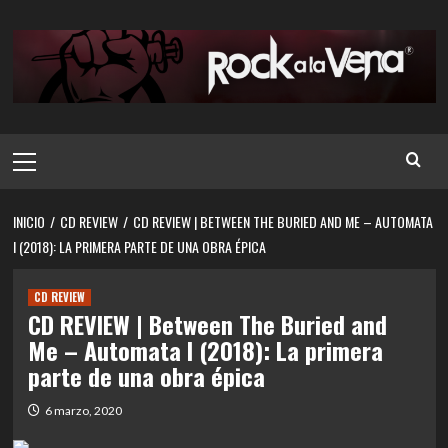
Saltar
al
contenido
Menú
principal
INICIO
CD REVIEW
CD REVIEW | BETWEEN THE BURIED AND ME – AUTOMATA
I (2018): LA PRIMERA PARTE DE UNA OBRA ÉPICA
CD REVIEW
CD REVIEW | Between The Buried and
Me – Automata I (2018): La primera
parte de una obra épica
6 marzo, 2020