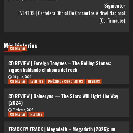
entradas
Siguiente:
EVENTOS | Cartelera Oficial De Conciertos A Nivel Nacional
(Confirmados)
Más historias
CD REVIEW
CD REVIEW | Foreign Tongues – The Rolling Stones:
siguen hablando el idioma del rock
10 julio, 2026
CD REVIEW
EVENTOS
PRÓXIMOS CONCIERTOS
REVIEWS
CD REVIEW | Galneryus — The Stars Will Light the Way
(2024)
7 febrero, 2026
CD REVIEW
REVIEWS
TRACK BY TRACK | Megadeth – Megadeth (2026): un