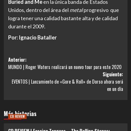
Buried and Me
en la única banda de Estados
Unidos, dentro del área del
metal
progresivo que
logra tener una calidad bastante alta y de calidad
durante el 2009.
Por: Ignacio Bataller
Navegación
Anterior:
MUNDO | Roger Waters realizará un nuevo tour para este 2020
de
Siguiente:
entradas
EVENTOS | Lanzamiento de «Gore & Roll» de Dorso ahora será
en un día
Más historias
CD REVIEW
CD REVIEW | Foreign Tongues – The Rolling Stones: