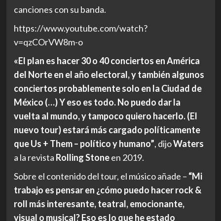
canciones con su banda.
https://www.youtube.com/watch?
v=qzCOrVW8m-o
«El plan es hacer 30 o 40 conciertos en América
del Norte en el año electoral, y también algunos
conciertos probablemente solo en la Ciudad de
México (…) Y eso es todo. No puedo dar la
vuelta al mundo, y tampoco quiero hacerlo. (El
nuevo tour) estará más cargado políticamente
que Us + Them – político y humano”
, dijo
Waters
a la revista
Rolling Stone
en 2019.
Sobre el contenido del tour, el músico añade –
“Mi
trabajo es pensar en ¿cómo puedo hacer rock &
roll más interesante, teatral, emocionante,
visual o musical? Eso es lo que he estado