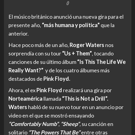
()
El músico británico anunció una nueva gira para el
presente año,
“más humana y política”
que la
anterior.
Hace poco más de un año,
Roger Waters
nos
sorprendía con su tour
“Us + Them”
, tocando
canciones de su último álbum
“Is This The Life We
Really Want?”
y de los cuatro álbumes más
destacados de
Pink Floyd.
Ahora, el ex
Pink Floyd
realizará una gira por
Norteamérica
llamada
“This is Not a Drill”.
Waters
habló de su nuevo tour en un anuncio por
video en el que se mostró ensayando
“Comfortably Numb”
,
“Sheep”
,
su canción en
solitario
“The Powers That Be”
entre otras