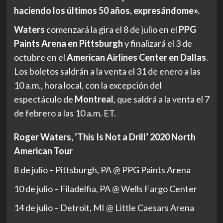
haciendo los últimos 50 años, expresándome».
Waters
comenzará la gira el 8 de julio en el
PPG
Paints Arena en Pittsburgh
y finalizará el 3 de
octubre en el
American Airlines Center en Dallas
.
Los boletos saldrán a la venta el 31 de enero a las
10 a.m., hora local, con la excepción del
espectáculo de
Montreal
, que saldrá a la venta el 7
de febrero a las 10 a.m. ET.
Roger Waters, ‘This Is Not a Drill’ 2020 North
American Tour
8 de julio – Pittsburgh, PA @ PPG Paints Arena
10 de julio – Filadelfia, PA @ Wells Fargo Center
14 de julio – Detroit, MI @ Little Caesars Arena