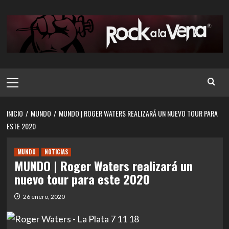
Saltar
al
contenido
Menú
principal
INICIO
MUNDO
MUNDO | ROGER WATERS REALIZARÁ UN NUEVO TOUR PARA
ESTE 2020
MUNDO
NOTICIAS
MUNDO | Roger Waters realizará un
nuevo tour para este 2020
26 enero, 2020