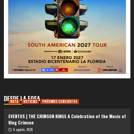
DESDE LA FOSA
NOTA
NOTICIAS
PRÓXIMOS CONCIERTOS
EVENTOS | THE CRIMSON KINGS A Celebration of the Music of
King Crimson
6 agosto, 2026