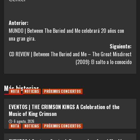
Navegación
Anterior:
MUNDO | Between The Buried and Me celebrará 20 años con
de
una gran gira.
entradas
Siguiente:
CD REVIEW | Between The Buried and Me – The Great Misdirect
(2009): El salto a lo conocido
Más historias
NOTA
NOTICIAS
PRÓXIMOS CONCIERTOS
EVENTOS | THE CRIMSON KINGS A Celebration of the
Music of King Crimson
6 agosto, 2026
NOTA
NOTICIAS
PRÓXIMOS CONCIERTOS