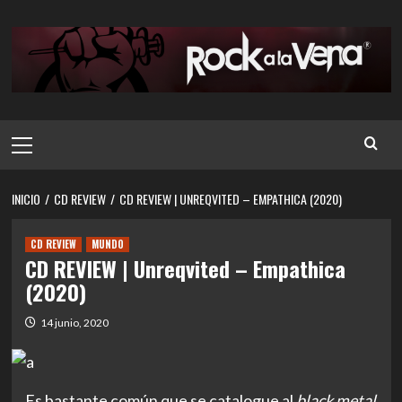
Saltar
al
contenido
Menú
principal
INICIO
CD REVIEW
CD REVIEW | UNREQVITED – EMPATHICA (2020)
CD REVIEW
MUNDO
CD REVIEW | Unreqvited – Empathica
(2020)
14 junio, 2020
Es bastante común que se catalogue al
black metal