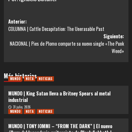
Navegación
Anterior:
COLUMNA | Cattle Decapitation: The Unerasable Past
de
Siguiente:
entradas
NACIONAL | Pies de Plomo comparte su nuevo single «The Punk
Weed»
Más historias
MUNDO
NOTA
NOTICIAS
MUNDO | King Satan lleva a Britney Spears al metal
industrial
31 julio, 2026
MUNDO
NOTA
NOTICIAS
MUNDO | TONY IOMMI – “FROM THE DARK” | El nuevo