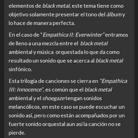
elementos de
black metal
, este tema tiene como
objetivo solamente presentar el tono del
álbum
y
lo hace de manera perfecta.
En el caso de “
Empathica II: Everwinter”
entramos
de lleno a una mezcla entre el
black metal
ambiental y música orquestada lo que da como
resultado un sonido que se acerca al
black metal
sinfónico.
Esta trilogía de canciones se cierra en
“Empathica
III: Innocence”
, es común que el
black metal
ambiental y el
shoegaze
tengan sonidos
melancólicos, en este caso se puede escuchar un
sonido así, pero como están acompañados por un
fuerte sonido orquestal aun así la canción no se
pierde.