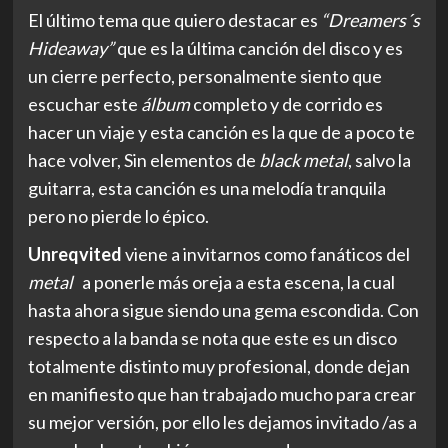
El último tema que quiero destacar es
“Dreamers´s
Hideaway”
que es la última canción del disco y es
un cierre perfecto, personalmente siento que
escuchar este
álbum
completo y de corrido es
hacer un viaje y esta canción es la que de a poco te
hace volver, Sin elementos de
black metal
, salvo la
guitarra, esta canción es una melodía tranquila
pero no pierde lo épico.
Unreqvited
viene a invitarnos como fanáticos del
metal
a ponerle más oreja a esta escena, la cual
hasta ahora sigue siendo una gema escondida. Con
respecto a la banda se nota que este es un disco
totalmente distinto muy profesional, donde dejan
en manifiesto que han trabajado mucho para crear
su mejor versión, por ello les dejamos invitado /as a