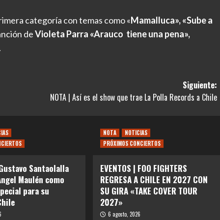
rimera categoría con temas como «
Mamalluca», «Sube a
canción de
Violeta Parra «Arauco tiene una pena»,
.
Siguiente:
NOTA | Así es el show que trae La Polla Records a Chile
CIAS
NOTA
NOTICIAS
NCIERTOS
PRÓXIMOS CONCIERTOS
Gustavo Santaolalla
EVENTOS | FOO FIGHTERS
Angel Maulén como
REGRESA A CHILE EN 2027 CON
special para su
SU GIRA «TAKE COVER TOUR
Chile
2027»
6
6 agosto, 2026