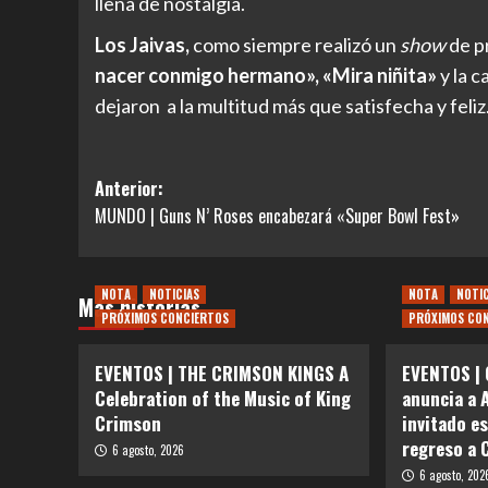
llena de nostalgia.
Los Jaivas,
como siempre realizó un
show
de p
nacer conmigo hermano», «Mira niñita»
y la 
dejaron a la multitud más que satisfecha y feliz
Navegación
Anterior:
MUNDO | Guns N’ Roses encabezará «Super Bowl Fest»
de
entradas
NOTA
NOTICIAS
NOTA
NOTI
Más historias
PRÓXIMOS CONCIERTOS
PRÓXIMOS CO
EVENTOS | THE CRIMSON KINGS A
EVENTOS | 
Celebration of the Music of King
anuncia a 
Crimson
invitado e
regreso a 
6 agosto, 2026
6 agosto, 202