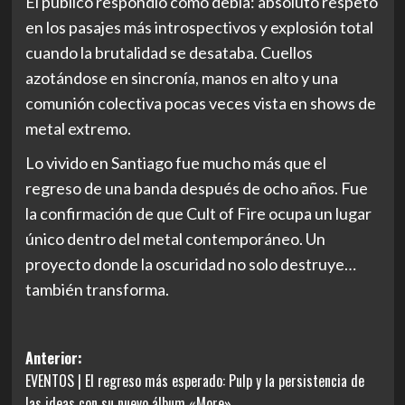
El público respondió como debía: absoluto respeto
en los pasajes más introspectivos y explosión total
cuando la brutalidad se desataba. Cuellos
azotándose en sincronía, manos en alto y una
comunión colectiva pocas veces vista en shows de
metal extremo.
Lo vivido en Santiago fue mucho más que el
regreso de una banda después de ocho años. Fue
la confirmación de que Cult of Fire ocupa un lugar
único dentro del metal contemporáneo. Un
proyecto donde la oscuridad no solo destruye…
también transforma.
Navegación
Anterior:
EVENTOS | El regreso más esperado: Pulp y la persistencia de
de
las ideas con su nuevo álbum «More»