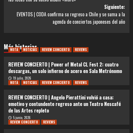
entradas
Siguiente:
EVENTOS | CODA confirma su regreso a Chile y se suma a la
agenda de conciertos japoneses del año
Más historias
NOTA
NOTICIAS
REVIEW CONCIERTO
REVIEWS
REVIEW CONCIERTO | Power of Metal CL Fest 2: cuatro
descargas, un solo infierno de acero en Sala Metrónomo
19 julio, 2026
NOTA
NOTICIAS
REVIEW CONCIERTO
REVIEWS
REVIEW CONCIERTO | Angelo Pierattini volvió a casa:
emotivo y contundente regreso ante un Teatro Nescafé
de las Artes repleto
5 junio, 2026
REVIEW CONCIERTO
REVIEWS