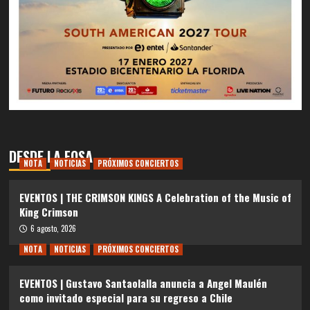
DESDE LA FOSA
NOTA
NOTICIAS
PRÓXIMOS CONCIERTOS
EVENTOS | THE CRIMSON KINGS A Celebration of the Music of
King Crimson
6 agosto, 2026
NOTA
NOTICIAS
PRÓXIMOS CONCIERTOS
EVENTOS | Gustavo Santaolalla anuncia a Angel Maulén
como invitado especial para su regreso a Chile