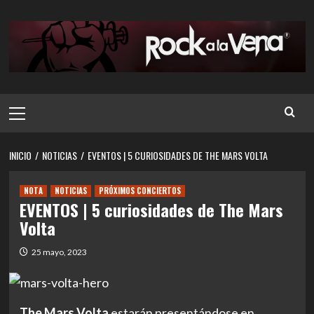
Saltar
al
contenido
Menú
principal
INICIO
NOTICIAS
EVENTOS | 5 CURIOSIDADES DE THE MARS VOLTA
NOTA
NOTICIAS
PRÓXIMOS CONCIERTOS
EVENTOS | 5 curiosidades de The Mars
Volta
25 mayo, 2023
The Mars Volta
estarán presentándose en