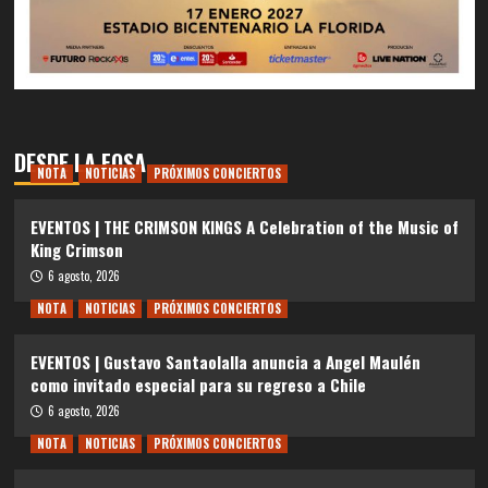
DESDE LA FOSA
NOTA
NOTICIAS
PRÓXIMOS CONCIERTOS
EVENTOS | THE CRIMSON KINGS A Celebration of the Music of
King Crimson
6 agosto, 2026
NOTA
NOTICIAS
PRÓXIMOS CONCIERTOS
EVENTOS | Gustavo Santaolalla anuncia a Angel Maulén
como invitado especial para su regreso a Chile
6 agosto, 2026
NOTA
NOTICIAS
PRÓXIMOS CONCIERTOS