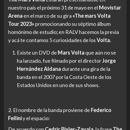
nuestro país el próximo 31 de mayo en el
Movistar
Arena
en el marco de su gira
«The mars Volta
Tour 2023»
promocionando su séptimo álbum
homónimo de estudio
;
en RALV hacemos la previa
y acá te contamos 5 curiosidades de los
Volta.
Existe un DVD de
Mars Volta
que aún no se
ha lanzado, fue filmado por el director
Jorge
Hernández Aldana
durante una gira de la
banda en el 2007 por la Costa Oeste de los
Estados Unidos en uno de sus shows.
2. El nombre de la banda proviene de
Federico
Fellini
y el espacio:
De acuerdo con
Cedric Bixler-Zavala
, la frase
The