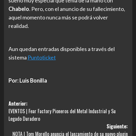
sueño muy especial que tenía de la mano con
Chabelo
. Pero, con el anuncio de su fallecimiento,
aquel momento nunca más se podrá volver
realidad.
Aun quedan entradas disponibles a través del
sistema
Puntoticket
Por: Luis Bonilla
Navegación
Anterior:
EVENTOS | Fear Factory Pioneros del Metal Industrial y Su
de
Legado Duradero
entradas
Siguiente:
NOTA | Tom Morello anuncia el lanzamiento de su nuevo plugin