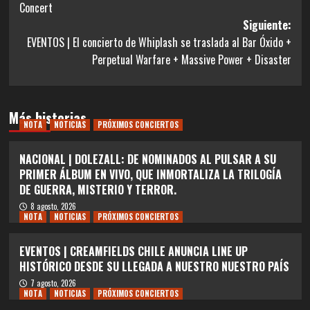
Concert
entradas
Siguiente:
EVENTOS | El concierto de Whiplash se traslada al Bar Óxido +
Perpetual Warfare + Massive Power + Disaster
Más historias
NOTA
NOTICIAS
PRÓXIMOS CONCIERTOS
NACIONAL | DOLEZALL: DE NOMINADOS AL PULSAR A SU
PRIMER ÁLBUM EN VIVO, QUE INMORTALIZA LA TRILOGÍA
DE GUERRA, MISTERIO Y TERROR.
8 agosto, 2026
NOTA
NOTICIAS
PRÓXIMOS CONCIERTOS
EVENTOS | CREAMFIELDS CHILE ANUNCIA LINE UP
HISTÓRICO DESDE SU LLEGADA A NUESTRO NUESTRO PAÍS
7 agosto, 2026
NOTA
NOTICIAS
PRÓXIMOS CONCIERTOS