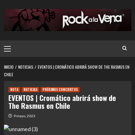
Saltar
al
contenido
Menú
principal
INICIO
NOTICIAS
EVENTOS | CROMÁTICO ABRIRÁ SHOW DE THE RASMUS EN
CHILE
NOTA
NOTICIAS
PRÓXIMOS CONCIERTOS
EVENTOS | Cromático abrirá show de
The Rasmus en Chile
9 mayo, 2023