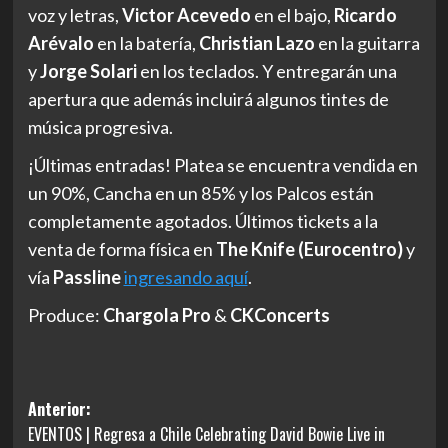
voz y letras,
Victor Acevedo
en el bajo,
Ricardo
Arévalo
en la batería,
Christian Lazo
en la guitarra
y
Jorge Solari
en los teclados. Y entregarán una
apertura que además incluirá algunos tintes de
música progresiva.
¡Últimas entradas! Platea se encuentra vendida en
un 90%, Cancha en un 85% y los Palcos están
completamente agotados. Últimos tickets a la
venta de forma física en
The Knife (Eurocentro)
y
vía
Passline
ingresando aquí
.
Produce:
Chargola Pro
&
CKConcerts
Navegación
Anterior:
EVENTOS | Regresa a Chile Celebrating David Bowie Live in
de