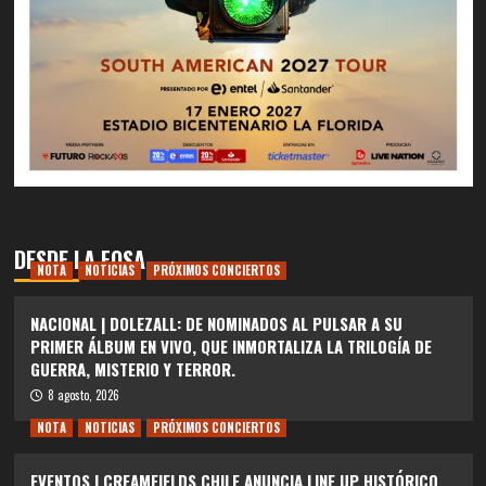
DESDE LA FOSA
NOTA
NOTICIAS
PRÓXIMOS CONCIERTOS
NACIONAL | DOLEZALL: DE NOMINADOS AL PULSAR A SU
PRIMER ÁLBUM EN VIVO, QUE INMORTALIZA LA TRILOGÍA DE
GUERRA, MISTERIO Y TERROR.
8 agosto, 2026
NOTA
NOTICIAS
PRÓXIMOS CONCIERTOS
EVENTOS | CREAMFIELDS CHILE ANUNCIA LINE UP HISTÓRICO