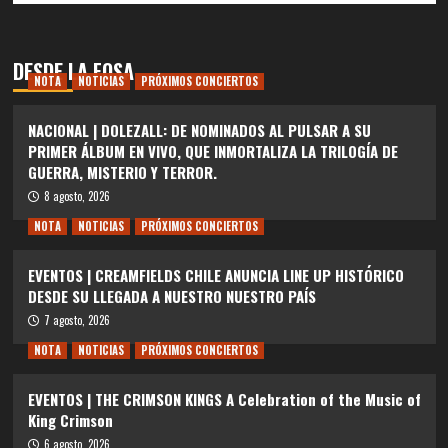
DESDE LA FOSA
NOTA
NOTICIAS
PRÓXIMOS CONCIERTOS
NACIONAL | DOLEZALL: DE NOMINADOS AL PULSAR A SU
PRIMER ÁLBUM EN VIVO, QUE INMORTALIZA LA TRILOGÍA DE
GUERRA, MISTERIO Y TERROR.
8 agosto, 2026
NOTA
NOTICIAS
PRÓXIMOS CONCIERTOS
EVENTOS | CREAMFIELDS CHILE ANUNCIA LINE UP HISTÓRICO
DESDE SU LLEGADA A NUESTRO NUESTRO PAÍS
7 agosto, 2026
NOTA
NOTICIAS
PRÓXIMOS CONCIERTOS
EVENTOS | THE CRIMSON KINGS A Celebration of the Music of
King Crimson
6 agosto, 2026