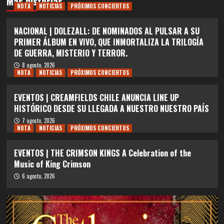
Más historias
NOTA
NOTICIAS
PRÓXIMOS CONCIERTOS
NACIONAL | DOLEZALL: DE NOMINADOS AL PULSAR A SU
PRIMER ÁLBUM EN VIVO, QUE INMORTALIZA LA TRILOGÍA
DE GUERRA, MISTERIO Y TERROR.
8 agosto, 2026
NOTA
NOTICIAS
PRÓXIMOS CONCIERTOS
EVENTOS | CREAMFIELDS CHILE ANUNCIA LINE UP
HISTÓRICO DESDE SU LLEGADA A NUESTRO NUESTRO PAÍS
7 agosto, 2026
NOTA
NOTICIAS
PRÓXIMOS CONCIERTOS
EVENTOS | THE CRIMSON KINGS A Celebration of the
Music of King Crimson
6 agosto, 2026