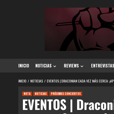
Saltar
al
contenido
INICIO
NOTICIAS
REVIEWS
ENTREVISTA
INICIO
NOTICIAS
EVENTOS | DRACONIAN CADA VEZ MÁS CERCA: ¡AP
NOTA
NOTICIAS
PRÓXIMOS CONCIERTOS
EVENTOS | Dracon