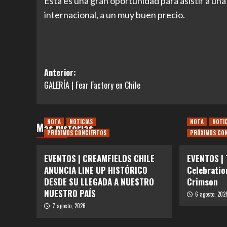
Esta es una gran oportunidad para asistir a un
internacional, a un muy buen precio.
Navegación
Anterior:
GALERÍA | Fear Factory en Chile
de
entradas
NOTA
NOTICIAS
NOTA
NOTI
Más historias
PRÓXIMOS CONCIERTOS
PRÓXIMOS CO
EVENTOS | CREAMFIELDS CHILE
EVENTOS |
ANUNCIA LINE UP HISTÓRICO
Celebratio
DESDE SU LLEGADA A NUESTRO
Crimson
NUESTRO PAÍS
6 agosto, 202
7 agosto, 2026