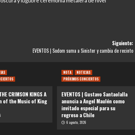
a oscura y lúgubre ceremonia metalera de nivel
Siguiente:
EVENTOS | Sodom suma a Sinister y cambia de recinto
CIAS
NOTA
NOTICIAS
NCIERTOS
PRÓXIMOS CONCIERTOS
 THE CRIMSON KINGS A
EVENTOS | Gustavo Santaolalla
n of the Music of King
anuncia a Angel Maulén como
invitado especial para su
regreso a Chile
6
6 agosto, 2026