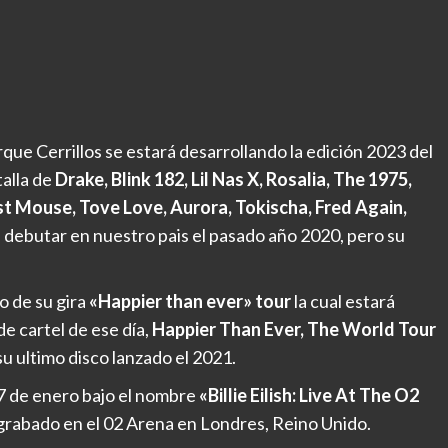
rque Cerrillos se estará desarrollando la edición 2023 del
talla de
Drake, Blink 182, Lil Nas X, Rosalia, The 1975,
st Mouse, Tove Love, Aurora, Tokischa, Fred Again,
a debutar en nuestro pais el pasado año 2020, pero su
o de su gira
«Happier than ever» tour
la cual estará
de cartel de ese día,
Happier Than Ever, The World Tour
su ultimo disco lanzado el 2021.
 27 de enero bajo el nombre
«Billie Eilish: Live At The O2
o grabado en el 02 Arena en Londres, Reino Unido.