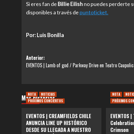
Si eres fan de
Billie Eilish
no puedes perderte s
disponibles a través de
puntoticket.
Por: Luis Bonilla
Navegación
Anterior:
EVENTOS | Lamb of god / Parkway Drive en Teatro Caupolic
de
entradas
NOTA
NOTICIAS
NOTA
NOTI
Más historias
PRÓXIMOS CONCIERTOS
PRÓXIMOS CO
EVENTOS | CREAMFIELDS CHILE
EVENTOS |
ANUNCIA LINE UP HISTÓRICO
Celebratio
DESDE SU LLEGADA A NUESTRO
Crimson