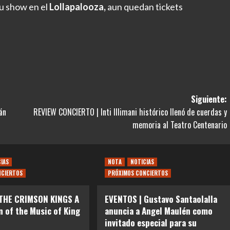
u show en el
Lollapalooza,
aun quedan tickets
Siguiente:
án
REVIEW CONCIERTO | Inti Illimani histórico llenó de cuerdas y
memoria al Teatro Centenario
CIAS
NOTA
NOTICIAS
NCIERTOS
PRÓXIMOS CONCIERTOS
 THE CRIMSON KINGS A
EVENTOS | Gustavo Santaolalla
n of the Music of King
anuncia a Angel Maulén como
invitado especial para su