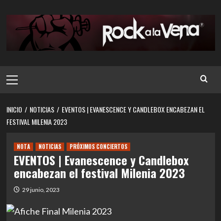
Saltar
al
contenido
Menú
principal
INICIO
NOTICIAS
EVENTOS | EVANESCENCE Y CANDLEBOX ENCABEZAN EL
FESTIVAL MILENIA 2023
NOTA
NOTICIAS
PRÓXIMOS CONCIERTOS
EVENTOS | Evanescence y Candlebox
encabezan el festival Milenia 2023
29 junio, 2023