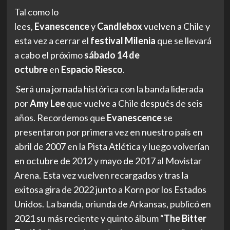
Tal como lo
lees,
Evanescence
y
Candlebox
vuelven a Chile y
esta vez a cerrar el
festival Milenia
que se llevará
a cabo el próximo
sábado 14 de
octubre
en
Espacio Riesco
.
Será una jornada histórica con la banda liderada
por
Amy Lee
que vuelve a Chile después de seis
años. Recordemos que
Evanescence
se
presentaron por primera vez en nuestro país en
abril de 2007 en la Pista Atlética y luego volverían
en octubre de 2012 y mayo de 2017 al Movistar
Arena. Esta vez vuelven recargados y tras la
exitosa gira de 2022 junto a Korn por los Estados
Unidos. La banda, oriunda de Arkansas, publicó en
2021 su más reciente y quinto álbum “
The Bitter