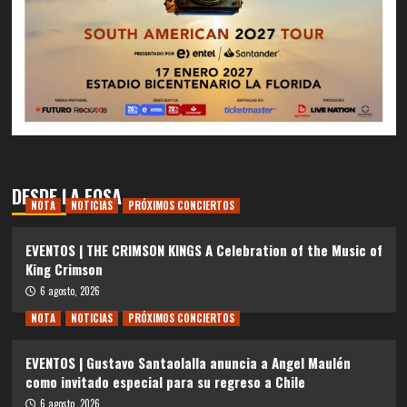
DESDE LA FOSA
NOTA
NOTICIAS
PRÓXIMOS CONCIERTOS
EVENTOS | THE CRIMSON KINGS A Celebration of the Music of
King Crimson
6 agosto, 2026
NOTA
NOTICIAS
PRÓXIMOS CONCIERTOS
EVENTOS | Gustavo Santaolalla anuncia a Angel Maulén
como invitado especial para su regreso a Chile
6 agosto, 2026