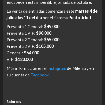
encabecen esta imperdible jornada de octubre.
La venta de entradas comenzará este
martes 4 de
julio
a las
11 del día
por el sistema
Puntoticket
Preventa 1 General:
$49.000
Preventa 1 VIP:
$90.000
Preventa 2 General:
$55.000
Preventa 2 VIP:
$105.000
General :
$64.000
VIP:
$120.000
Más información en el
Instagram
de Milenia y en
su cuenta de
Facebook
.
Navegación
Anterior: