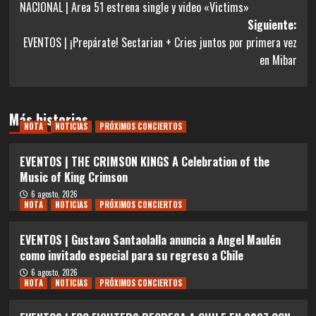
NACIONAL | Area 51 estrena single y video «Victims»
de
Siguiente:
entradas
EVENTOS | ¡Prepárate! Sectarian + Cries juntos por primera vez
en Mibar
Más historias
NOTA
NOTICIAS
PRÓXIMOS CONCIERTOS
EVENTOS | THE CRIMSON KINGS A Celebration of the
Music of King Crimson
6 agosto, 2026
NOTA
NOTICIAS
PRÓXIMOS CONCIERTOS
EVENTOS | Gustavo Santaolalla anuncia a Angel Maulén
como invitado especial para su regreso a Chile
6 agosto, 2026
NOTA
NOTICIAS
PRÓXIMOS CONCIERTOS