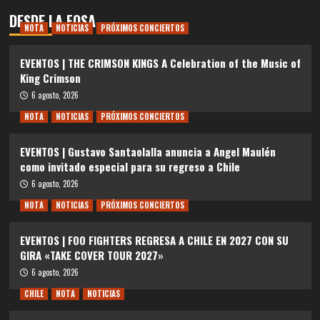
DESDE LA FOSA
NOTA
NOTICIAS
PRÓXIMOS CONCIERTOS
EVENTOS | THE CRIMSON KINGS A Celebration of the Music of
King Crimson
6 agosto, 2026
NOTA
NOTICIAS
PRÓXIMOS CONCIERTOS
EVENTOS | Gustavo Santaolalla anuncia a Angel Maulén
como invitado especial para su regreso a Chile
6 agosto, 2026
NOTA
NOTICIAS
PRÓXIMOS CONCIERTOS
EVENTOS | FOO FIGHTERS REGRESA A CHILE EN 2027 CON SU
GIRA «TAKE COVER TOUR 2027»
6 agosto, 2026
CHILE
NOTA
NOTICIAS