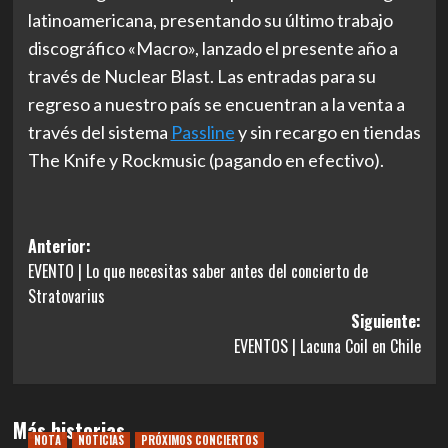
latinoamericana, presentando su último trabajo
discográfico «Macro», lanzado el presente año a
través de Nuclear Blast. Las entradas para su
regreso a nuestro país se encuentran a la venta a
través del sistema
Passline
y sin recargo en tiendas
The Knife y Rockmusic (pagando en efectivo).
Navegación
Anterior:
EVENTO | Lo que necesitas saber antes del concierto de
de
Stratovarius
entradas
Siguiente:
EVENTOS | Lacuna Coil en Chile
Más historias
NOTA
NOTICIAS
PRÓXIMOS CONCIERTOS