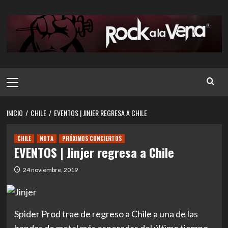
Saltar
al
contenido
Menú
principal
INICIO
CHILE
EVENTOS | JINJER REGRESA A CHILE
CHILE
NOTA
PRÓXIMOS CONCIERTOS
EVENTOS | Jinjer regresa a Chile
24 noviembre, 2019
Spider Prod trae de regreso a Chile a una de las
bandas de metal más esperadas del último tiempo,