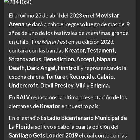
El próximo 23 de abril del 2023 en el
Movistar
Arena
se dará a cabo el regreso luego de mas de 9
años de uno de los festivales de
metal
mas grande
en Chile, T
he
Metal Fest
en su edición 2023,
contara con las bandas
Kreator, Testament,
Stratovarius
,
Benediction, Accept, Napalm
Death, Dark Angel, Finntroll
y representando la
escena chilena
Torturer, Recrucide, Cabrio,
Undercroft, Devil Presley, Vilú
y
Enigma.
En
RALV
repasamos la ultima presentación de los
alemanes de
Kreator
en nuestro país:
En el estadio
Estadio Bicentenario Municipal de
La Florida
se llevo a cabo la cuarta edición del
Santiago Gets Louder 2019
el cual conto con las