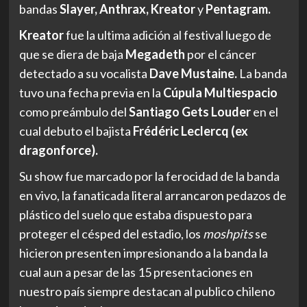
bandas
Slayer, Anthrax, Kreator
y
Pentagram.
Kreator
fue la ultima adición al festival luego de
que se diera de baja
Megadeth
por el cáncer
detectado a su vocalista
Dave Mustaine.
La banda
tuvo una fecha previa en la
Cúpula Multiespacio
como preámbulo del
Santiago Gets Louder
en el
cual debuto el bajista
Frédéric Leclercq (ex
dragonforce).
Su show fue marcado por la ferocidad de la banda
en vivo, la fanaticada literal arrancaron pedazos de
plástico del suelo que estaba dispuesto para
proteger el césped del estadio, los
moshpits
se
hicieron presenten impresionando a la banda la
cual aun a pesar de las 15 presentaciones en
nuestro país siempre destacan al publico chileno