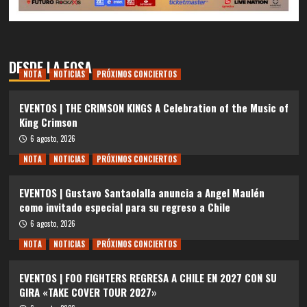
DESDE LA FOSA
NOTA
NOTICIAS
PRÓXIMOS CONCIERTOS
EVENTOS | THE CRIMSON KINGS A Celebration of the Music of
King Crimson
6 agosto, 2026
NOTA
NOTICIAS
PRÓXIMOS CONCIERTOS
EVENTOS | Gustavo Santaolalla anuncia a Angel Maulén
como invitado especial para su regreso a Chile
6 agosto, 2026
NOTA
NOTICIAS
PRÓXIMOS CONCIERTOS
EVENTOS | FOO FIGHTERS REGRESA A CHILE EN 2027 CON SU
GIRA «TAKE COVER TOUR 2027»