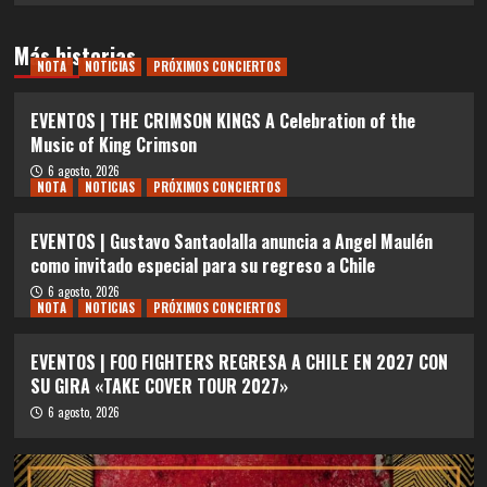
Más historias
NOTA
NOTICIAS
PRÓXIMOS CONCIERTOS
EVENTOS | THE CRIMSON KINGS A Celebration of the
Music of King Crimson
6 agosto, 2026
NOTA
NOTICIAS
PRÓXIMOS CONCIERTOS
EVENTOS | Gustavo Santaolalla anuncia a Angel Maulén
como invitado especial para su regreso a Chile
6 agosto, 2026
NOTA
NOTICIAS
PRÓXIMOS CONCIERTOS
EVENTOS | FOO FIGHTERS REGRESA A CHILE EN 2027 CON
SU GIRA «TAKE COVER TOUR 2027»
6 agosto, 2026