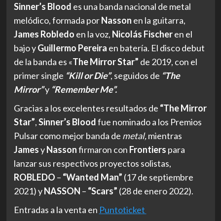
Sinner’s Blood
es una banda nacional de metal
melódico, formada por
Nasson
en la guitarra,
James Robledo
en la voz,
Nicolás Fischer
en el
bajo y
Guillermo Pereira
en batería. El disco debut
de la banda es «
The Mirror Star”
de 2019, con el
primer single
“Kill or Die”
, seguidos de
“The
Mirror”
y
“Remember Me”.
Gracias a los excelentes resultados de
“The Mirror
Star”
,
Sinner’s Blood
fue nominado a los Premios
Pulsar como mejor banda de
metal,
mientras
James
y
Nasson
firmaron con
Frontiers
para
lanzar sus respectivos proyectos solistas,
ROBLEDO
–
“Wanted Man”
(17 de septiembre
2021) y
NASSON
–
“Scars”
(28 de enero 2022).
Entradas a la venta en
Puntoticket