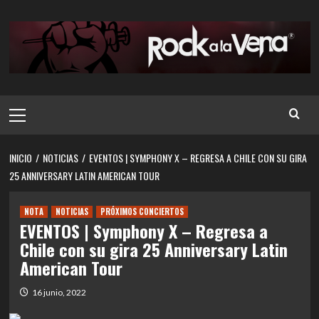
Saltar
al
contenido
Menú
principal
INICIO
NOTICIAS
EVENTOS | SYMPHONY X – REGRESA A CHILE CON SU GIRA
25 ANNIVERSARY LATIN AMERICAN TOUR
NOTA
NOTICIAS
PRÓXIMOS CONCIERTOS
EVENTOS | Symphony X – Regresa a
Chile con su gira 25 Anniversary Latin
American Tour
16 junio, 2022