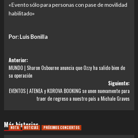
«Evento sólo para personas con pase de movilidad
habilitado»
Por: Luis Bonilla
Navegación
Anterior:
MUNDO | Sharon Osbourne anuncia que Ozzy ha salido bien de
de
su operación
entradas
Siguiente:
EVENTOS | ATENEA y KOROVA BOOKING se unen nuevamente para
traer de regreso a nuestro país a Michale Graves
Más historias
NOTA
NOTICIAS
PRÓXIMOS CONCIERTOS