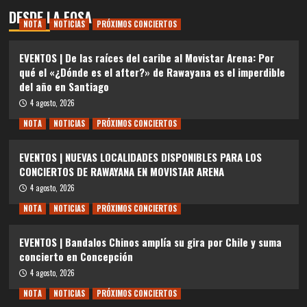
DESDE LA FOSA
NOTA
NOTICIAS
PRÓXIMOS CONCIERTOS
EVENTOS | De las raíces del caribe al Movistar Arena: Por
qué el «¿Dónde es el after?» de Rawayana es el imperdible
del año en Santiago
4 agosto, 2026
NOTA
NOTICIAS
PRÓXIMOS CONCIERTOS
EVENTOS | NUEVAS LOCALIDADES DISPONIBLES PARA LOS
CONCIERTOS DE RAWAYANA EN MOVISTAR ARENA
4 agosto, 2026
NOTA
NOTICIAS
PRÓXIMOS CONCIERTOS
EVENTOS | Bandalos Chinos amplía su gira por Chile y suma
concierto en Concepción
4 agosto, 2026
NOTA
NOTICIAS
PRÓXIMOS CONCIERTOS