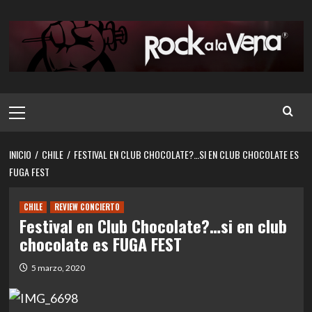
Saltar
al
contenido
Menú
principal
INICIO
CHILE
FESTIVAL EN CLUB CHOCOLATE?…SI EN CLUB CHOCOLATE ES
FUGA FEST
CHILE
REVIEW CONCIERTO
Festival en Club Chocolate?…si en club
chocolate es FUGA FEST
5 marzo, 2020