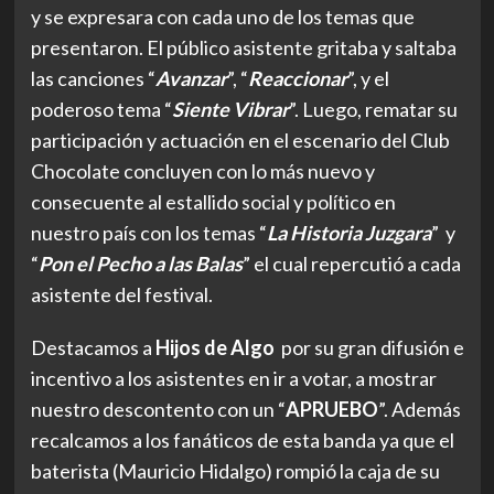
y se expresara con cada uno de los temas que
presentaron. El público asistente gritaba y saltaba
las canciones “
Avanzar
”, “
Reaccionar
”, y el
poderoso tema “
Siente Vibrar
”. Luego, rematar su
participación y actuación en el escenario del Club
Chocolate concluyen con lo más nuevo y
consecuente al estallido social y político en
nuestro país con los temas “
La Historia Juzgara
” y
“
Pon el Pecho a las Balas
” el cual repercutió a cada
asistente del festival.
Destacamos a
Hijos de Algo
por su gran difusión e
incentivo a los asistentes en ir a votar, a mostrar
nuestro descontento con un “
APRUEBO
”. Además
recalcamos a los fanáticos de esta banda ya que el
baterista (Mauricio Hidalgo) rompió la caja de su