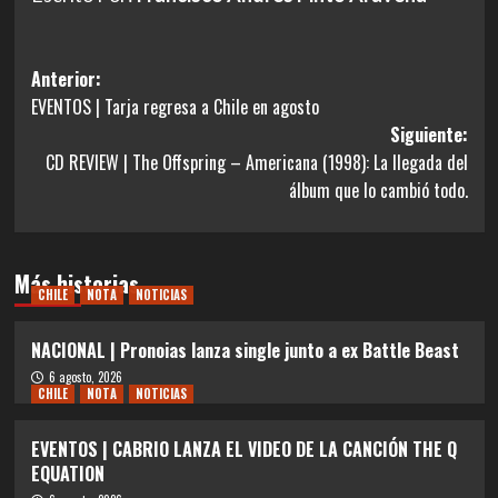
Navegación
Anterior:
EVENTOS | Tarja regresa a Chile en agosto
de
Siguiente:
entradas
CD REVIEW | The Offspring – Americana (1998): La llegada del
álbum que lo cambió todo.
Más historias
CHILE
NOTA
NOTICIAS
NACIONAL | Pronoias lanza single junto a ex Battle Beast
6 agosto, 2026
CHILE
NOTA
NOTICIAS
EVENTOS | CABRIO LANZA EL VIDEO DE LA CANCIÓN THE Q
EQUATION