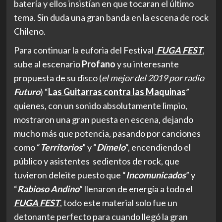
batería y ellos insistían en que tocaran el último
tema. Sin duda una gran banda en la escena de rock
Chileno.
Para continuar la euforia del Festival
FUGA FEST
,
sube al escenario
Profano
y su interesante
propuesta de su disco (
el mejor del 2019 por radio
Futuro
) “
Las Guitarras contra las Maquinas
”
quienes, con un sonido absolutamente limpio,
mostraron una gran puesta en escena, dejando
mucho más que potencia, pasando por canciones
como “
Territorios
” y “
Dímelo
“, encendiendo el
público y asistentes sedientos de rock, que
tuvieron deleite puesto que “
Incomunicados
” y
“
Rabioso Andino
” llenaron de energía a todo el
FUGA FEST
, todo este material solo fue un
detonante perfecto para cuando llegó la gran