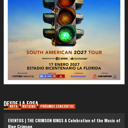
DESDE LA FOSA
NOTA
NOTICIAS
PRÓXIMOS CONCIERTOS
EVENTOS | THE CRIMSON KINGS A Celebration of the Music of
King Crimson