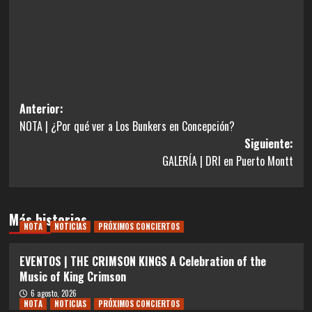
Navegación
Anterior:
NOTA | ¿Por qué ver a Los Bunkers en Concepción?
de
Siguiente:
entradas
GALERÍA | DRI en Puerto Montt
Más historias
NOTA
NOTICIAS
PRÓXIMOS CONCIERTOS
EVENTOS | THE CRIMSON KINGS A Celebration of the
Music of King Crimson
6 agosto, 2026
NOTA
NOTICIAS
PRÓXIMOS CONCIERTOS