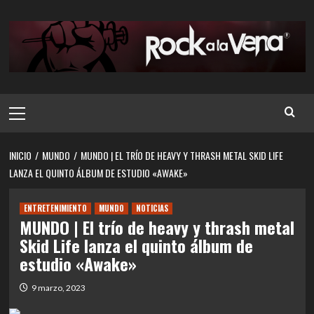
Saltar
al
contenido
Menú
principal
INICIO
MUNDO
MUNDO | EL TRÍO DE HEAVY Y THRASH METAL SKID LIFE
LANZA EL QUINTO ÁLBUM DE ESTUDIO «AWAKE»
ENTRETENIMIENTO
MUNDO
NOTICIAS
MUNDO | El trío de heavy y thrash metal
Skid Life lanza el quinto álbum de
estudio «Awake»
9 marzo, 2023