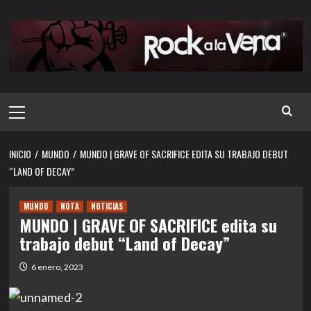
Saltar
al
contenido
Menú
principal
INICIO
MUNDO
MUNDO | GRAVE OF SACRIFICE EDITA SU TRABAJO DEBUT
“LAND OF DECAY”
MUNDO
NOTA
NOTICIAS
MUNDO | GRAVE OF SACRIFICE edita su
trabajo debut “Land of Decay”
6 enero, 2023