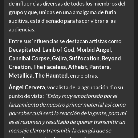
de influencias diversas de todos los miembros del
grupo y que, unidas en una amalgama de furia
auditiva, está diseñado para hacer vibrar a las
audiencias.
Entre sus influencias se destacan artistas como
Decapitated
,
Lamb of
God
,
Morbid
Angel
,
Cannibal
Corpse
,
Gojira
,
Suffocation
,
Beyond
Creation
,
The
Faceless
,
Atheist
,
Pantera
,
Metallica
,
The
Haunted
, entre otras.
Ángel
Cervera
, vocalista de la agrupación dio su
punto de vista:
“Estoy muy emocionado por el
lanzamiento de nuestro primer material así como
por saber cuál será la reacción de la gente, para mí
es el resumen y resultado de querer transmitir un
mensaje claro y transmitir la energía que se