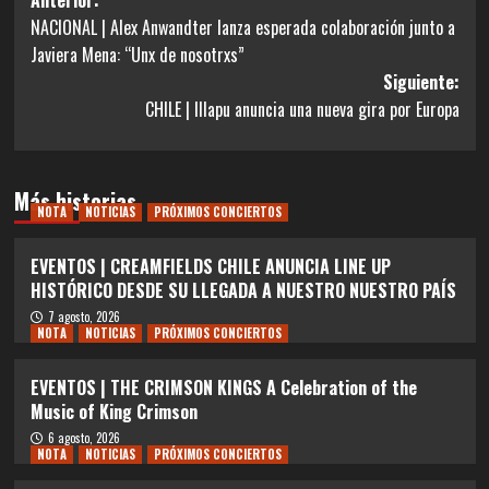
Navegación
NACIONAL | Alex Anwandter lanza esperada colaboración junto a
de
Javiera Mena: “Unx de nosotrxs”
entradas
Siguiente:
CHILE | Illapu anuncia una nueva gira por Europa
Más historias
NOTA
NOTICIAS
PRÓXIMOS CONCIERTOS
EVENTOS | CREAMFIELDS CHILE ANUNCIA LINE UP
HISTÓRICO DESDE SU LLEGADA A NUESTRO NUESTRO PAÍS
7 agosto, 2026
NOTA
NOTICIAS
PRÓXIMOS CONCIERTOS
EVENTOS | THE CRIMSON KINGS A Celebration of the
Music of King Crimson
6 agosto, 2026
NOTA
NOTICIAS
PRÓXIMOS CONCIERTOS