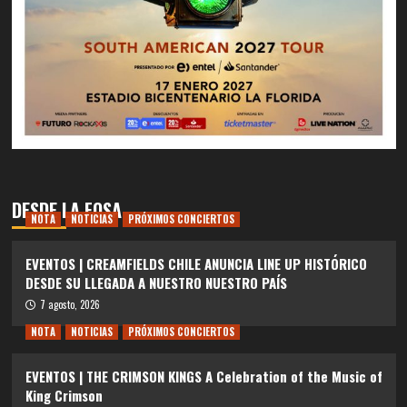
DESDE LA FOSA
NOTA
NOTICIAS
PRÓXIMOS CONCIERTOS
EVENTOS | CREAMFIELDS CHILE ANUNCIA LINE UP HISTÓRICO
DESDE SU LLEGADA A NUESTRO NUESTRO PAÍS
7 agosto, 2026
NOTA
NOTICIAS
PRÓXIMOS CONCIERTOS
EVENTOS | THE CRIMSON KINGS A Celebration of the Music of
King Crimson