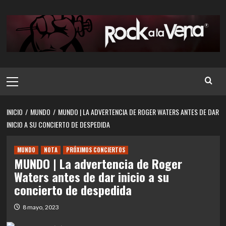
Saltar
al
contenido
Menú
principal
INICIO
MUNDO
MUNDO | LA ADVERTENCIA DE ROGER WATERS ANTES DE DAR
INICIO A SU CONCIERTO DE DESPEDIDA
MUNDO
NOTA
PRÓXIMOS CONCIERTOS
MUNDO | La advertencia de Roger
Waters antes de dar inicio a su
concierto de despedida
8 mayo, 2023