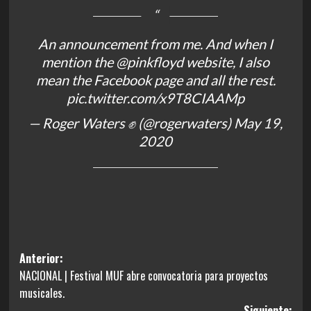
An announcement from me. And when I
mention the
@pinkfloyd
website, I also
mean the Facebook page and all the rest.
pic.twitter.com/x9T8CIAAMp
— Roger Waters ✊ (@rogerwaters)
May 19,
2020
Navegación
Anterior:
NACIONAL | Festival MUF abre convocatoria para proyectos
de
musicales.
entradas
Siguiente: