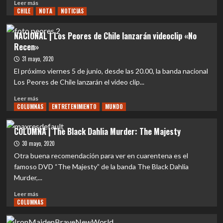
Leer
Leer más
CHILE
más
NOTA
NOTICIAS
sobre
MUNDO
NACIONAL | Los Peores de Chile lanzarán videoclip «No
|
Recen»
Helloween
aplaza
31 mayo, 2020
gira
El próximo viernes 5 de junio, desde las 20.00, la banda nacional
por
Los Peores de Chile lanzarán el video clip...
Europa
y
Leer
Leer más
el
COLUMNAS
más
ENTRETENIMIENTO
MUNDO
lanzamiento
sobre
del
NACIONAL
COLUMNA | The Black Dahlia Murder: The Majesty
nuevo
|
30 mayo, 2020
disco
Los
corre
Peores
Otra buena recomendación para ver en cuarentena es el
peligro
de
famoso DVD “The Majesty” de la banda The Black Dahlia
Chile
Murder,...
lanzarán
videoclip
Leer
Leer más
«No
COLUMNAS
más
Recen»
sobre
COLUMNA