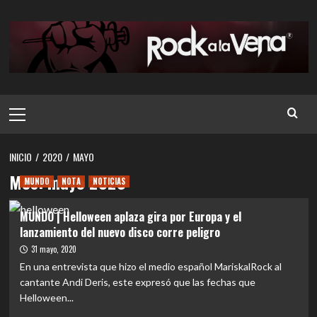
Saltar
al
contenido
Menú
principal
INICIO
2020
MAYO
Mes:
mayo 2020
MUNDO
NOTA
NOTICIAS
MUNDO | Helloween aplaza gira por Europa y el
lanzamiento del nuevo disco corre peligro
31 mayo, 2020
En una entrevista que hizo el medio español MariskalRock al
cantante Andi Deris, este expresó que las fechas que
Helloween...