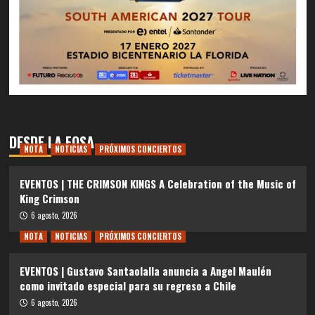
DESDE LA FOSA
NOTA
NOTICIAS
PRÓXIMOS CONCIERTOS
EVENTOS | THE CRIMSON KINGS A Celebration of the Music of
King Crimson
6 agosto, 2026
NOTA
NOTICIAS
PRÓXIMOS CONCIERTOS
EVENTOS | Gustavo Santaolalla anuncia a Angel Maulén
como invitado especial para su regreso a Chile
6 agosto, 2026