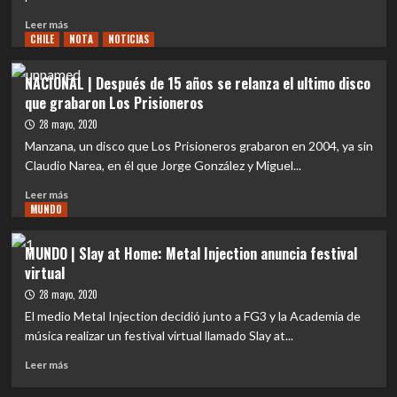
sudamericana
Leer
Leer más
CHILE
más
NOTA
NOTICIAS
sobre
EVENTOS
NACIONAL | Después de 15 años se relanza el ultimo disco
|
que grabaron Los Prisioneros
Blondie
Club
28 mayo, 2020
y
Manzana, un disco que Los Prisioneros grabaron en 2004, ya sin
Atenea
Claudio Narea, en él que Jorge González y Miguel...
lanzan
nueva
Leer
Leer más
experiencia
MUNDO
más
en
sobre
conciertos
NACIONAL
MUNDO | Slay at Home: Metal Injection anuncia festival
online
|
virtual
con
Después
destacada
de
28 mayo, 2020
parrilla
15
El medio Metal Injection decidió junto a FG3 y la Academia de
de
años
música realizar un festival virtual llamado Slay at...
artistas
se
nacionales
relanza
Leer
Leer más
el
más
ultimo
sobre