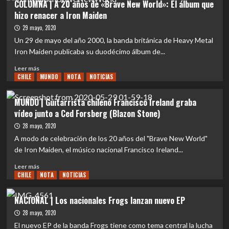
COLUMNA | A 20 años de «Brave New World»: El álbum que
|
hizo renacer a Iron Maiden
The
Black
29 mayo, 2020
Dahlia
Un 29 de mayo del año 2000, la banda británica de Heavy Metal
Murder:
Iron Maiden publicaba su duodécimo álbum de...
The
Majesty
Leer
Leer más
CHILE
más
MUNDO
NOTA
NOTICIAS
sobre
COLUMNA
MUNDO | Guitarrista chileno Francisco Ireland graba
|
vídeo junto a Ced Forsberg (Blazon Stone)
A
20
28 mayo, 2020
años
A modo de celebración de los 20 años del "Brave New World"
de
de Iron Maiden, el músico nacional Francisco Ireland...
«Brave
New
Leer
Leer más
World»:
CHILE
más
NOTA
NOTICIAS
El
sobre
álbum
MUNDO
NACIONAL | Los nacionales Frogs lanzan nuevo EP
que
|
28 mayo, 2020
hizo
Guitarrista
renacer
chileno
El nuevo EP de la banda Frogs tiene como tema central la lucha