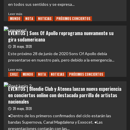
a
Francisco
en todos sus sentidos y se expresa...
Iron
Ireland
Maiden
Leer
graba
Leer más
MUNDO
más
NOTA
NOTICIAS
PRÓXIMOS CONCIERTOS
vídeo
sobre
junto
NACIONAL
a
EVENTOS | Sons Of Apollo reprograma nuevamente su
|
Ced
gira sudamericana
Los
Forsberg
nacionales
28 mayo, 2020
(Blazon
Frogs
Stone)
Este próximo 28 de junio de 2020 Sons Of Apollo debía
lanzan
presentarse en nuestro país, pero debido a la emergencia...
nuevo
EP
Leer
Leer más
CHILE
más
MUNDO
NOTA
NOTICIAS
PRÓXIMOS CONCIERTOS
sobre
EVENTOS
EVENTOS | Blondie Club y Atenea lanzan nueva experiencia
|
en conciertos online con destacada parrilla de artistas
Sons
nacionales
Of
Apollo
28 mayo, 2020
reprograma
●Dentro de los primeros confirmados del ciclo estarán las
nuevamente
bandas Supernova, Canal Magdalena y Exxocet. ●Las
su
presentaciones contarán con las...
gira