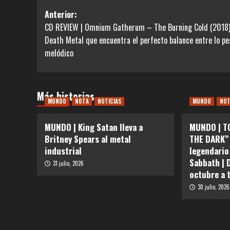
Navegación
Anterior:
CD REVIEW | Omnium Gatherum – The Burning Cold (2018)
de
Death Metal que encuentra el perfecto balance entre lo pe
entradas
melódico
Más historias
MUNDO
NOTA
NOTICIAS
MUNDO
NO
MUNDO | King Satan lleva a
MUNDO | T
Britney Spears al metal
THE DARK” 
industrial
legendario
Sabbath | 
31 julio, 2026
octubre a 
30 julio, 2026