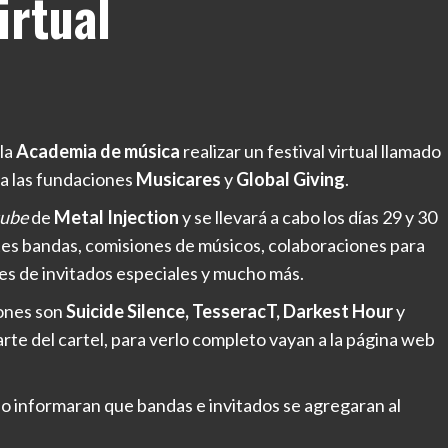
irtual
 la
Academia de música
realizar un festival virtual llamado
 a las fundaciones
Musicares
y
Global Giving
.
tube
de
Metal Injection
y se llevará a cabo los días 29 y 30
es bandas, comisiones de músicos, colaboraciones para
ones de invitados especiales y mucho más.
iones son
Suicide Silence, TesseracT, Darkest Hour
y
arte del cartel, para verlo completo vayan a la página web
o informaran que bandas e invitados se agregaran al