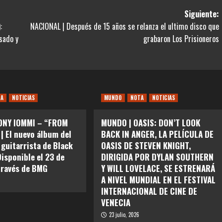
Siguiente:
:
NACIONAL | Después de 15 años se relanza el ultimo disco que
sado y
grabaron Los Prisioneros
TA
NOTICIAS
MUNDO
NOTA
NOTICIAS
ONY IOMMI – “FROM
MUNDO | OASIS: DON’T LOOK
| El nuevo álbum del
BACK IN ANGER, LA PELÍCULA DE
 guitarrista de Black
OASIS DE STEVEN KNIGHT,
Disponible el 23 de
DIRIGIDA POR DYLAN SOUTHERN
través de BMG
Y WILL LOVELACE, SE ESTRENARÁ
A NIVEL MUNDIAL EN EL FESTIVAL
INTERNACIONAL DE CINE DE
VENECIA
23 julio, 2026