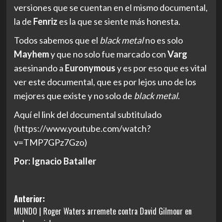
versiones que se cuentan en el mismo documental,
la de
Fenriz
es la que se siente más honesta.
Todos sabemos que el
black metal
no es solo
Mayhem
y que no solo fue marcado con
Varg
asesinando a
Euronymous
y es por eso que es vital
ver este documental, que es por lejos uno de los
mejores que existe y no solo de
black metal
.
Aquí el link del documental subtitulado
(https://www.youtube.com/watch?
v=TMP7GPz7Gzo)
Por: Ignacio Bataller
Navegación
Anterior:
MUNDO | Roger Waters arremete contra David Gilmour en
de