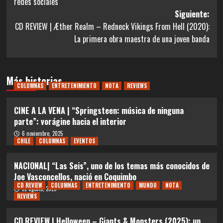
redes sociales
entradas
Siguiente:
CD REVIEW | Æther Realm – Redneck Vikings From Hell (2020):
La primera obra maestra de una joven banda
Más historias
COLUMNAS
ENTRETENIMIENTO
NOTA
REVIEWS
CINE A LA VENA | “Springsteen: música de ninguna
parte”: vorágine hacia el interior
6 noviembre, 2025
CHILE
COLUMNAS
EVENTOS
NACIONAL| “Las Seis”, uno de los temas más conocidos de
Joe Vasconcellos, nació en Coquimbo
CD REVIEW
COLUMNAS
ENTRETENIMIENTO
MUNDO
NOTA
22 agosto, 2025
REVIEWS
CD REVIEW | Helloween – Giants & Monsters (2025): un