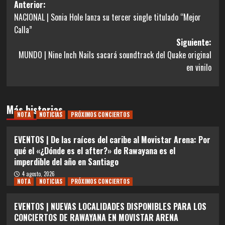
Navegación
Anterior:
NACIONAL | Sonia Hole lanza su tercer single titulado “Mejor
de
Calla”
entradas
Siguiente:
MUNDO | Nine Inch Nails sacará soundtrack del Quake original
en vinilo
Más historias
NOTA
NOTICIAS
PRÓXIMOS CONCIERTOS
EVENTOS | De las raíces del caribe al Movistar Arena: Por
qué el «¿Dónde es el after?» de Rawayana es el
imperdible del año en Santiago
4 agosto, 2026
NOTA
NOTICIAS
PRÓXIMOS CONCIERTOS
EVENTOS | NUEVAS LOCALIDADES DISPONIBLES PARA LOS
CONCIERTOS DE RAWAYANA EN MOVISTAR ARENA