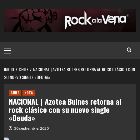
Saltar
al
contenido
Menú
principal
INICIO
CHILE
NACIONAL | AZOTEA BULNES RETORNA AL ROCK CLÁSICO CON
SU NUEVO SINGLE «DEUDA»
CHILE
NOTA
NACIONAL | Azotea Bulnes retorna al
rock clásico con su nuevo single
«Deuda»
30 septiembre, 2020