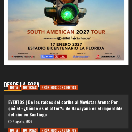
DESDE LA FOSA
NOTA
NOTICIAS
PRÓXIMOS CONCIERTOS
EVENTOS | De las raíces del caribe al Movistar Arena: Por
qué el «¿Dónde es el after?» de Rawayana es el imperdible
del año en Santiago
4 agosto, 2026
NOTA
NOTICIAS
PRÓXIMOS CONCIERTOS