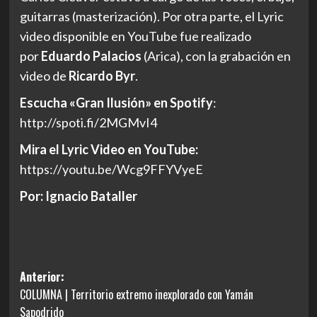
guitarras (masterización). Por otra parte, el Lyric
video disponible en YouTube fue realizado
por
Eduardo Palacios
(Arica), con la grabación en
video de
Ricardo Byr
.
Escucha «Gran Ilusión» en Spotify
:
http://spoti.fi/2MGMvI4
Mira el Lyric Video en YouTube:
https://youtu.be/Wcg9FFYVyeE
Por: Ignacio Bataller
Navegación
Anterior:
COLUMNA | Territorio extremo inexplorado con Yamán
de
Sapodrido