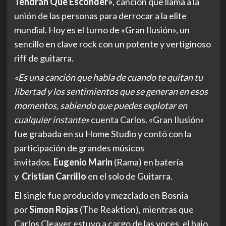
Tendrán Que Esconder»
, canción que llama a la
unión de las personas para derrocar a la elite
mundial. Hoy es el turno de «Gran Ilusión», un
sencillo en clave rock con un potente y vertiginoso
riff de guitarra.
«Es una canción que habla de cuando te quitan tu
libertad y los sentimientos que se generan en esos
momentos, sabiendo que puedes explotar en
cualquier instante»
cuenta Carlos. «Gran Ilusión»
fue grabada en su Home Studio y contó con la
participación de grandes músicos
invitados.
Eugenio Marin
(Rama) en batería
y
Cristian Carrillo
en el solo de Guitarra.
El single fue producido y mezclado en Bosnia
por
Simon Rojas
(The Reaktion), mientras que
Carlos Cleaver estuvo a cargo de las voces, el bajo,