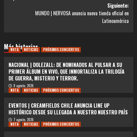
entradas
Siguiente:
MUNDO | NERVOSA anuncia nueva tienda oficial en
Latinoamérica
Más historias
NOTA
NOTICIAS
PRÓXIMOS CONCIERTOS
NACIONAL | DOLEZALL: DE NOMINADOS AL PULSAR A SU
PRIMER ÁLBUM EN VIVO, QUE INMORTALIZA LA TRILOGÍA
DE GUERRA, MISTERIO Y TERROR.
8 agosto, 2026
NOTA
NOTICIAS
PRÓXIMOS CONCIERTOS
EVENTOS | CREAMFIELDS CHILE ANUNCIA LINE UP
HISTÓRICO DESDE SU LLEGADA A NUESTRO NUESTRO PAÍS
7 agosto, 2026
NOTA
NOTICIAS
PRÓXIMOS CONCIERTOS