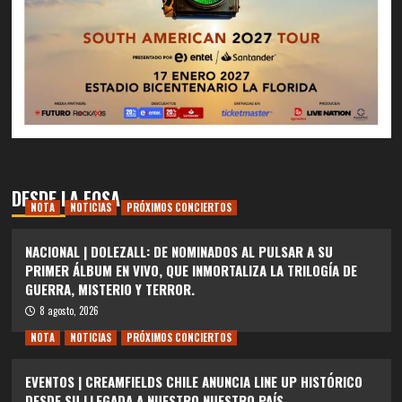
DESDE LA FOSA
NOTA
NOTICIAS
PRÓXIMOS CONCIERTOS
NACIONAL | DOLEZALL: DE NOMINADOS AL PULSAR A SU
PRIMER ÁLBUM EN VIVO, QUE INMORTALIZA LA TRILOGÍA DE
GUERRA, MISTERIO Y TERROR.
8 agosto, 2026
NOTA
NOTICIAS
PRÓXIMOS CONCIERTOS
EVENTOS | CREAMFIELDS CHILE ANUNCIA LINE UP HISTÓRICO
DESDE SU LLEGADA A NUESTRO NUESTRO PAÍS