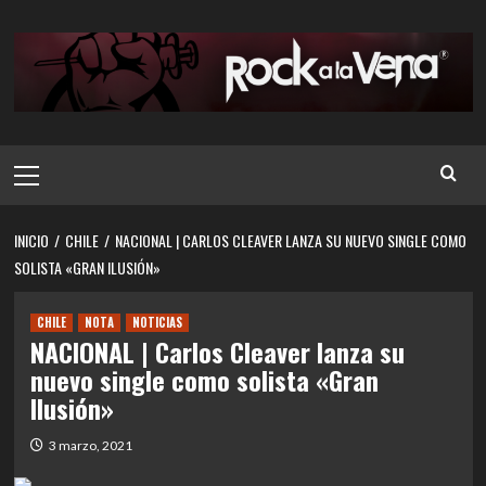
Saltar
al
contenido
Menú
principal
INICIO
CHILE
NACIONAL | CARLOS CLEAVER LANZA SU NUEVO SINGLE COMO
SOLISTA «GRAN ILUSIÓN»
CHILE
NOTA
NOTICIAS
NACIONAL | Carlos Cleaver lanza su
nuevo single como solista «Gran
Ilusión»
3 marzo, 2021