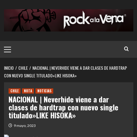
Saltar
al
contenido
Menú
principal
INICIO
CHILE
NACIONAL | NEVERHIDE VIENE A DAR CLASES DE HARDTRAP
CON NUEVO SINGLE TITULADO»LIKE HISOKA»
CHILE
NOTA
NOTICIAS
NACIONAL | Neverhide viene a dar
clases de hardtrap con nuevo single
titulado»LIKE HISOKA»
9 mayo, 2023