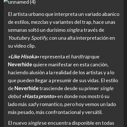
El artista urbano que interpreta un variado abanico
de estilos, mezclas y variantes del trap, hace unas
semanas soltó un durísimo
single
a través de
Youtube
y
Spotify
, con una alta interpretación en
su video clip.
«Like Hisoka»
representa el
hardtrap
que
Neverhide
quiere manifestar en esta canción,
haciendo alusión a la realidad de los artistas y a lo
que pueden llegar a presumir de sus vidas. El estilo
de
Neverhide
trasciende desde su primer
single
debut
«Hasta pronto»
en donde nos mostró su
lado más
sad
y romantico, pero hoy vemos un lado
más pesado, más confrontacional y versátil.
El nuevo
single
se encuentra disponible en todas