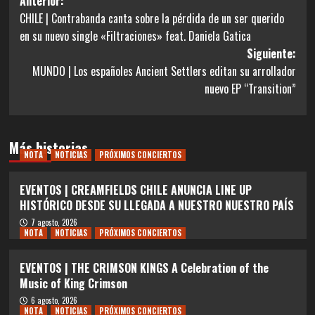
Navegación
Anterior:
CHILE | Contrabanda canta sobre la pérdida de un ser querido
de
en su nuevo single «Filtraciones» feat. Daniela Gatica
entradas
Siguiente:
MUNDO | Los españoles Ancient Settlers editan su arrollador
nuevo EP “Transition”
Más historias
NOTA
NOTICIAS
PRÓXIMOS CONCIERTOS
EVENTOS | CREAMFIELDS CHILE ANUNCIA LINE UP
HISTÓRICO DESDE SU LLEGADA A NUESTRO NUESTRO PAÍS
7 agosto, 2026
NOTA
NOTICIAS
PRÓXIMOS CONCIERTOS
EVENTOS | THE CRIMSON KINGS A Celebration of the
Music of King Crimson
6 agosto, 2026
NOTA
NOTICIAS
PRÓXIMOS CONCIERTOS