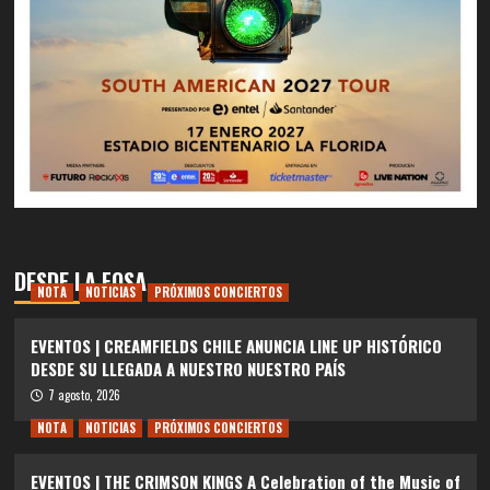
DESDE LA FOSA
NOTA
NOTICIAS
PRÓXIMOS CONCIERTOS
EVENTOS | CREAMFIELDS CHILE ANUNCIA LINE UP HISTÓRICO
DESDE SU LLEGADA A NUESTRO NUESTRO PAÍS
7 agosto, 2026
NOTA
NOTICIAS
PRÓXIMOS CONCIERTOS
EVENTOS | THE CRIMSON KINGS A Celebration of the Music of