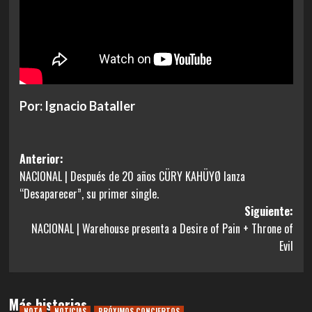
Por: Ignacio Bataller
Navegación
Anterior:
NACIONAL | Después de 20 años CÜRY KAHÜYØ lanza
de
“Desaparecer”, su primer single.
entradas
Siguiente:
NACIONAL | Warehouse presenta a Desire of Pain + Throne of
Evil
Más historias
NOTA
NOTICIAS
PRÓXIMOS CONCIERTOS