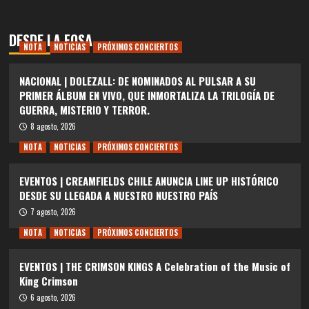
DESDE LA FOSA
NOTA
NOTICIAS
PRÓXIMOS CONCIERTOS
NACIONAL | DOLEZALL: DE NOMINADOS AL PULSAR A SU
PRIMER ÁLBUM EN VIVO, QUE INMORTALIZA LA TRILOGÍA DE
GUERRA, MISTERIO Y TERROR.
8 agosto, 2026
NOTA
NOTICIAS
PRÓXIMOS CONCIERTOS
EVENTOS | CREAMFIELDS CHILE ANUNCIA LINE UP HISTÓRICO
DESDE SU LLEGADA A NUESTRO NUESTRO PAÍS
7 agosto, 2026
NOTA
NOTICIAS
PRÓXIMOS CONCIERTOS
EVENTOS | THE CRIMSON KINGS A Celebration of the Music of
King Crimson
6 agosto, 2026