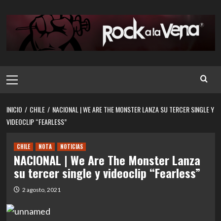
Saltar
al
contenido
Menú
principal
INICIO
CHILE
NACIONAL | WE ARE THE MONSTER LANZA SU TERCER SINGLE Y
VIDEOCLIP “FEARLESS”
CHILE
NOTA
NOTICIAS
NACIONAL | We Are The Monster Lanza
su tercer single y videoclip “Fearless”
2 agosto, 2021