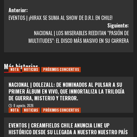
Navegación
Anterior:
EVENTOS | ¡HIRAX SE SUMA AL SHOW DE D.R.I. EN CHILE!
de
Siguiente:
entradas
NACIONAL | LOS MISERABLES REEDITAN “PASIÓN DE
MULTITUDES”: EL DISCO MÁS MASIVO EN SU CARRERA
Más historias
NOTA
NOTICIAS
PRÓXIMOS CONCIERTOS
NACIONAL | DOLEZALL: DE NOMINADOS AL PULSAR A SU
PRIMER ÁLBUM EN VIVO, QUE INMORTALIZA LA TRILOGÍA
DE GUERRA, MISTERIO Y TERROR.
8 agosto, 2026
NOTA
NOTICIAS
PRÓXIMOS CONCIERTOS
EVENTOS | CREAMFIELDS CHILE ANUNCIA LINE UP
HISTÓRICO DESDE SU LLEGADA A NUESTRO NUESTRO PAÍS