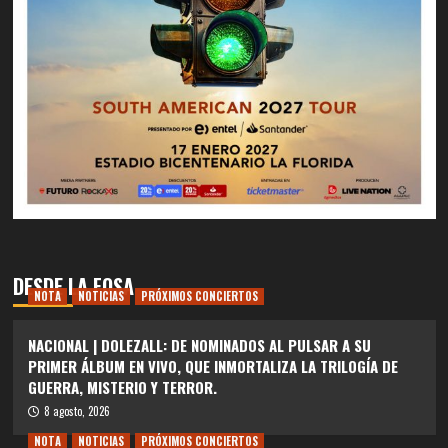
DESDE LA FOSA
NOTA
NOTICIAS
PRÓXIMOS CONCIERTOS
NACIONAL | DOLEZALL: DE NOMINADOS AL PULSAR A SU
PRIMER ÁLBUM EN VIVO, QUE INMORTALIZA LA TRILOGÍA DE
GUERRA, MISTERIO Y TERROR.
8 agosto, 2026
NOTA
NOTICIAS
PRÓXIMOS CONCIERTOS