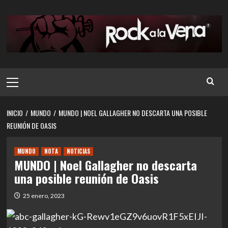
Saltar
al
contenido
Menú
principal
INICIO
MUNDO
MUNDO | NOEL GALLAGHER NO DESCARTA UNA POSIBLE
REUNIÓN DE OASIS
MUNDO
NOTA
NOTICIAS
MUNDO | Noel Gallagher no descarta
una posible reunión de Oasis
25 enero, 2023