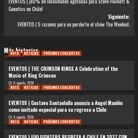
EVENTOS | ¡80% de localidades agotadas para Steve Hackett &
de
Genetics en Chile!
entradas
Siguiente:
EVENTOS | 5 razones para no perderte el show The Weeknd.
Más historias
NOTA
NOTICIAS
PRÓXIMOS CONCIERTOS
EVENTOS | THE CRIMSON KINGS A Celebration of the
Music of King Crimson
6 agosto, 2026
NOTA
NOTICIAS
PRÓXIMOS CONCIERTOS
EVENTOS | Gustavo Santaolalla anuncia a Angel Maulén
como invitado especial para su regreso a Chile
6 agosto, 2026
NOTA
NOTICIAS
PRÓXIMOS CONCIERTOS
EVENTOS | FOO FIGHTERS REGRESA A CHILE EN 2027 CON