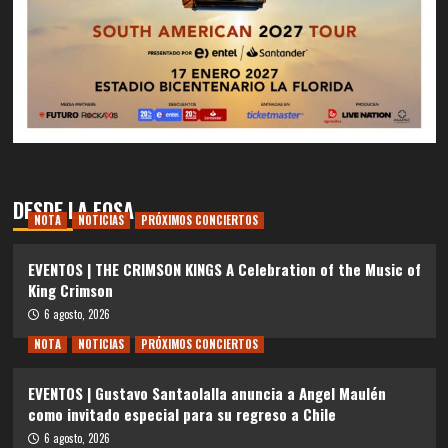
DESDE LA FOSA
NOTA
NOTICIAS
PRÓXIMOS CONCIERTOS
EVENTOS | THE CRIMSON KINGS A Celebration of the Music of
King Crimson
6 agosto, 2026
NOTA
NOTICIAS
PRÓXIMOS CONCIERTOS
EVENTOS | Gustavo Santaolalla anuncia a Angel Maulén
como invitado especial para su regreso a Chile
6 agosto, 2026