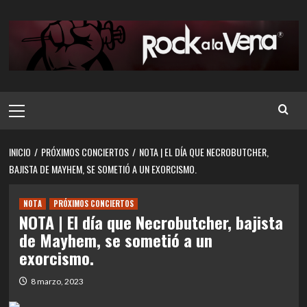
Saltar
al
contenido
Menú
principal
INICIO
PRÓXIMOS CONCIERTOS
NOTA | EL DÍA QUE NECROBUTCHER,
BAJISTA DE MAYHEM, SE SOMETIÓ A UN EXORCISMO.
NOTA
PRÓXIMOS CONCIERTOS
NOTA | El día que Necrobutcher, bajista
de Mayhem, se sometió a un
exorcismo.
8 marzo, 2023