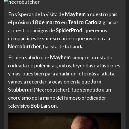
En vísperas de la visita de
Mayhem
a nuestro país
el próximo
18 de marzo
en
Teatro Cariola
gracias
a nuestros amigos de
SpiderProd,
queremos
compartir este suceso curioso que involucra a
Necrobutcher
, bajista de la banda.
Es bien sabido que
Mayhem
siempre ha estado
rodeada de polémicas, mitos, leyendas catástrofes
y más, pues bien para añadir un hito más a la lista,
vamos a recordar la ocasión en la que
Jorn
Stubberud
(Necrobutcher), fue sometido a un
exorcismo de la mano del famoso predicador
televisivo
Bob Larson.