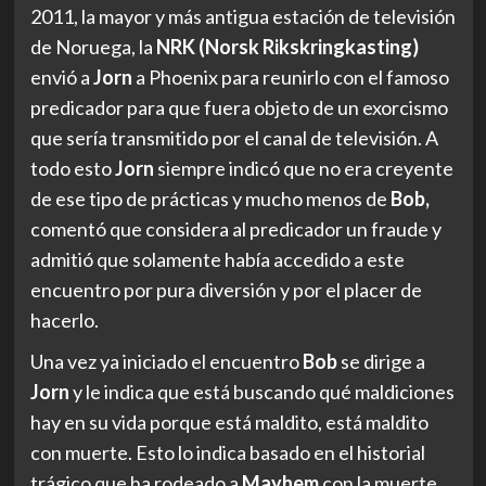
2011, la mayor y más antigua estación de televisión
de Noruega, la
NRK (Norsk Rikskringkasting)
envió a
Jorn
a Phoenix para reunirlo con el famoso
predicador para que fuera objeto de un exorcismo
que sería transmitido por el canal de televisión. A
todo esto
Jorn
siempre indicó que no era creyente
de ese tipo de prácticas y mucho menos de
Bob,
comentó que considera al predicador un fraude y
admitió que solamente había accedido a este
encuentro por pura diversión y por el placer de
hacerlo.
Una vez ya iniciado el encuentro
Bob
se dirige a
Jorn
y le indica que está buscando qué maldiciones
hay en su vida porque está maldito, está maldito
con muerte. Esto lo indica basado en el historial
trágico que ha rodeado a
Mayhem
con la muerte