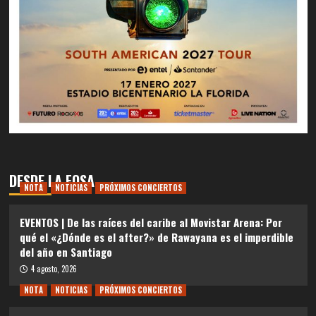
DESDE LA FOSA
NOTA
NOTICIAS
PRÓXIMOS CONCIERTOS
EVENTOS | De las raíces del caribe al Movistar Arena: Por
qué el «¿Dónde es el after?» de Rawayana es el imperdible
del año en Santiago
4 agosto, 2026
NOTA
NOTICIAS
PRÓXIMOS CONCIERTOS