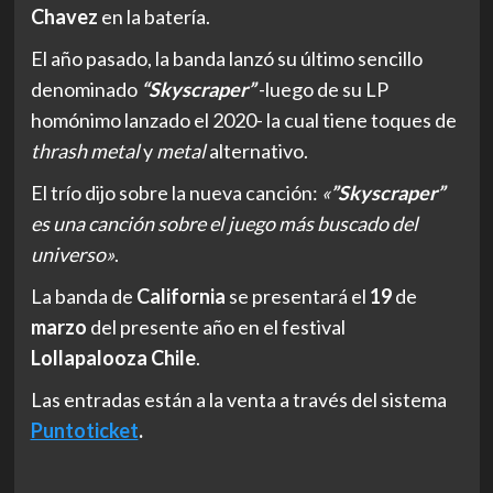
Chavez
en la batería.
El año pasado, la banda lanzó su último sencillo
denominado
“Skyscraper”
-luego de su LP
homónimo lanzado el 2020- la cual tiene toques de
thrash
metal
y
metal
alternativo.
El trío dijo sobre la nueva canción:
«
”Skyscraper”
es una canción sobre el juego más buscado del
universo»
.
La banda de
California
se presentará el
19
de
marzo
del presente año en el festival
Lollapalooza
Chile
.
Las entradas están a la venta a través del sistema
Puntoticket
.