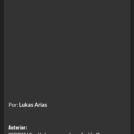
Por:
Lukas Arias
Navegación
Anterior: