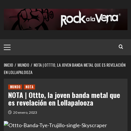
Saltar
al
contenido
Menú
principal
INICIO
MUNDO
NOTA | OTTTO, LA JOVEN BANDA METAL QUE ES REVELACIÓN
EN LOLLAPALOOZA
MUNDO
NOTA
NOTA | Ottto, la joven banda metal que
es revelación en Lollapalooza
20 enero, 2023