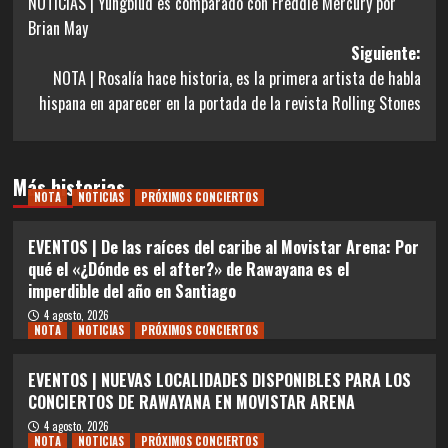
NOTICIAS | Yungblud es comparado con Freddie Mercury por
de
Brian May
entradas
Siguiente:
NOTA | Rosalía hace historia, es la primera artista de habla
hispana en aparecer en la portada de la revista Rolling Stones
Más historias
NOTA
NOTICIAS
PRÓXIMOS CONCIERTOS
EVENTOS | De las raíces del caribe al Movistar Arena: Por
qué el «¿Dónde es el after?» de Rawayana es el
imperdible del año en Santiago
4 agosto, 2026
NOTA
NOTICIAS
PRÓXIMOS CONCIERTOS
EVENTOS | NUEVAS LOCALIDADES DISPONIBLES PARA LOS
CONCIERTOS DE RAWAYANA EN MOVISTAR ARENA
4 agosto, 2026
NOTA
NOTICIAS
PRÓXIMOS CONCIERTOS