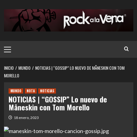
Saltar
al
contenido
Menú
principal
INICIO
MUNDO
NOTICIAS | “GOSSIP” LO NUEVO DE MÅNESKIN CON TOM
MORELLO
MUNDO
NOTA
NOTICIAS
NOTICIAS | “GOSSIP” Lo nuevo de
Måneskin con Tom Morello
18 enero, 2023