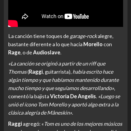
La canción tiene toques de
garage-rock
alegre,
bastante diferente a lo que hacía
Morello
con
Rage
, o de
Audioslave
.
«La canción se originó a partir de un riff que
Thomas
(
Raggi
, guitarrista),
había escrito hace
algún tiempo y que habíamos mantenido durante
mucho tiempo y que seguíamos desarrollando»
,
comentó la bajista
Victoria De Angelis
.
«Luego se
unió el ícono Tom Morello y aportó algo extra a la
clásica alegría de Måneskin»
.
Raggi
agregó: «
Tom es uno de los mejores músicos