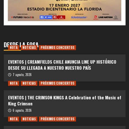
DESDE LA FOSA
NOTA
NOTICIAS
PRÓXIMOS CONCIERTOS
EVENTOS | CREAMFIELDS CHILE ANUNCIA LINE UP HISTÓRICO
DESDE SU LLEGADA A NUESTRO NUESTRO PAÍS
7 agosto, 2026
NOTA
NOTICIAS
PRÓXIMOS CONCIERTOS
EVENTOS | THE CRIMSON KINGS A Celebration of the Music of
King Crimson
6 agosto, 2026
NOTA
NOTICIAS
PRÓXIMOS CONCIERTOS