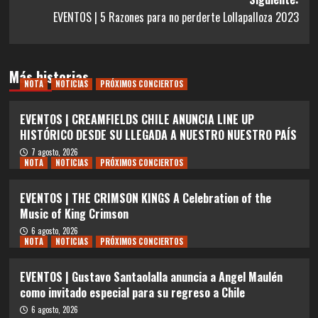
EVENTOS | 5 Razones para no perderte Lollapalloza 2023
Más historias
NOTA
NOTICIAS
PRÓXIMOS CONCIERTOS
EVENTOS | CREAMFIELDS CHILE ANUNCIA LINE UP
HISTÓRICO DESDE SU LLEGADA A NUESTRO NUESTRO PAÍS
7 agosto, 2026
NOTA
NOTICIAS
PRÓXIMOS CONCIERTOS
EVENTOS | THE CRIMSON KINGS A Celebration of the
Music of King Crimson
6 agosto, 2026
NOTA
NOTICIAS
PRÓXIMOS CONCIERTOS
EVENTOS | Gustavo Santaolalla anuncia a Angel Maulén
como invitado especial para su regreso a Chile
6 agosto, 2026