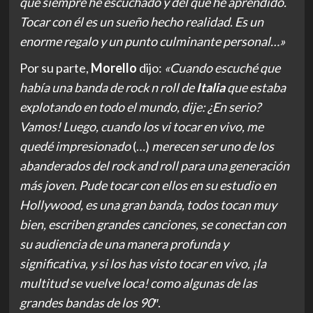
que siempre he escuchado y del que he aprendido.
Tocar con él es un sueño hecho realidad. Es un
enorme regalo y un punto culminante personal…»
Por su parte,
Morello
dijo:
«Cuando escuché que
había una banda de rock n roll de
Italia
que estaba
explotando en todo el mundo, dije: ¿En serio?
Vamos! Luego, cuando los vi tocar en vivo, me
quedé impresionado
(…)
merecen ser uno de los
abanderados del rock and roll para una generación
más joven. Pude tocar con ellos en su estudio en
Hollywood, es una gran banda, todos tocan muy
bien, escriben grandes canciones, se conectan con
su audiencia de una manera profunda y
significativa, y si los has visto tocar en vivo, ¡la
multitud se vuelve loca! como algunas de las
grandes bandas de los 90″
.