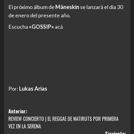
El próximo álbum de
Måneskin
se lanzará el día 30
de enero del presente año.
Escucha
«GOSSIP»
acá
Por:
Lukas Arias
Navegación
Anterior:
REVIEW CONCIERTO | EL REGGAE DE NATIRUTS POR PRIMERA
de
VEZ EN LA SERENA
entradas
Siguiente: