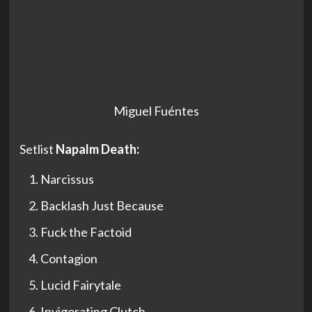
Miguel Fuéntes
Setlist
Napalm Death:
Narcissus
Backlash Just Because
Fuck the Factoid
Contagion
Lucid Fairytale
Invigorating Clutch