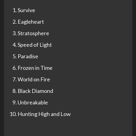
Survive
Eagleheart
Stratosphere
Speed of Light
Paradise
Frozen in Time
World on Fire
Black Diamond
Unbreakable
Hunting High and Low