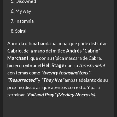
Disowned
My way
Insomnia
Spiral
Ahora la última banda nacional que pude disfrutar
Cabrío
, de la mano del mítico
Andrés “Cabrio”
Marchant,
que con su típica máscara de Cabra,
hicieron vibrar el
Hell Stage
con su
thrash metal
con temas como
“twenty tounsand tons”,
“Resurrected”
y
“They live”
ambas adelanto de su
próximo disco así que atentos con esto. Y para
terminar
“Fall and Pray” (Medley Necrosis).