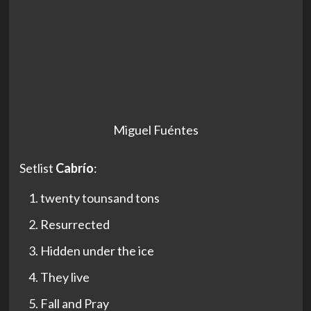
Miguel Fuéntes
Setlist
Cabrío
:
twenty tounsand tons
Resurrected
Hidden under the ice
They live
Fall and Pray