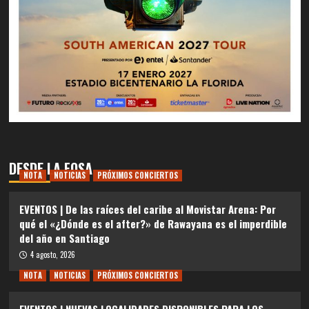
DESDE LA FOSA
NOTA
NOTICIAS
PRÓXIMOS CONCIERTOS
EVENTOS | De las raíces del caribe al Movistar Arena: Por
qué el «¿Dónde es el after?» de Rawayana es el imperdible
del año en Santiago
4 agosto, 2026
NOTA
NOTICIAS
PRÓXIMOS CONCIERTOS
EVENTOS | NUEVAS LOCALIDADES DISPONIBLES PARA LOS