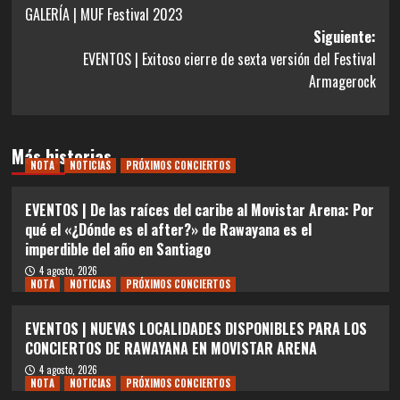
GALERÍA | MUF Festival 2023
de
Siguiente:
entradas
EVENTOS | Exitoso cierre de sexta versión del Festival
Armagerock
Más historias
NOTA
NOTICIAS
PRÓXIMOS CONCIERTOS
EVENTOS | De las raíces del caribe al Movistar Arena: Por
qué el «¿Dónde es el after?» de Rawayana es el
imperdible del año en Santiago
4 agosto, 2026
NOTA
NOTICIAS
PRÓXIMOS CONCIERTOS
EVENTOS | NUEVAS LOCALIDADES DISPONIBLES PARA LOS
CONCIERTOS DE RAWAYANA EN MOVISTAR ARENA
4 agosto, 2026
NOTA
NOTICIAS
PRÓXIMOS CONCIERTOS