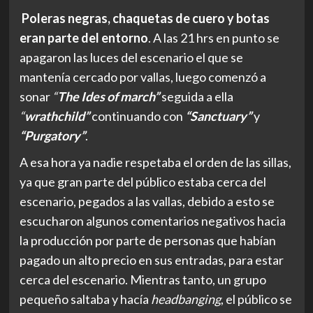
Poleras negras, chaquetas de cuero y botas
eran parte del entorno
. A las 21 hrs en punto se
apagaron las luces del escenario el que se
mantenía cercado por vallas, luego comenzó a
sonar
“
The Ides of march”
seguida a ella
“
wrathchild”
continuando con
“Sanctuary”
y
“Purgatory”
.
A esa hora ya nadie respetaba el orden de las sillas,
ya que gran parte del público estaba cerca del
escenario, pegados a las vallas, debido a esto se
escucharon algunos comentarios negativos hacia
la producción por parte de personas que habían
pagado un alto precio en sus entradas, para estar
cerca del escenario. Mientras tanto, un grupo
pequeño saltaba y hacía
headbanging
, el público se