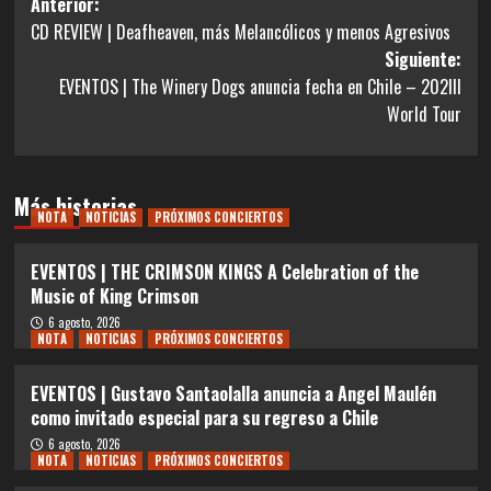
Navegación
Anterior:
CD REVIEW | Deafheaven, más Melancólicos y menos Agresivos
de
Siguiente:
entradas
EVENTOS | The Winery Dogs anuncia fecha en Chile – 202III
World Tour
Más historias
NOTA
NOTICIAS
PRÓXIMOS CONCIERTOS
EVENTOS | THE CRIMSON KINGS A Celebration of the
Music of King Crimson
6 agosto, 2026
NOTA
NOTICIAS
PRÓXIMOS CONCIERTOS
EVENTOS | Gustavo Santaolalla anuncia a Angel Maulén
como invitado especial para su regreso a Chile
6 agosto, 2026
NOTA
NOTICIAS
PRÓXIMOS CONCIERTOS