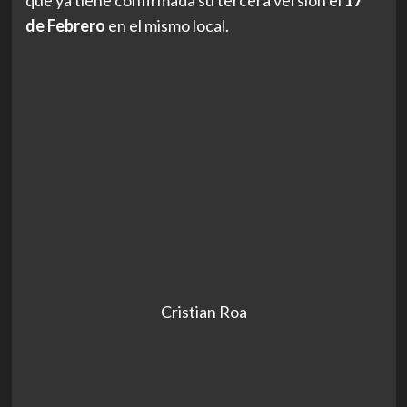
que ya tiene confirmada su tercera versión el
17
de Febrero
en el mismo local.
Cristian Roa