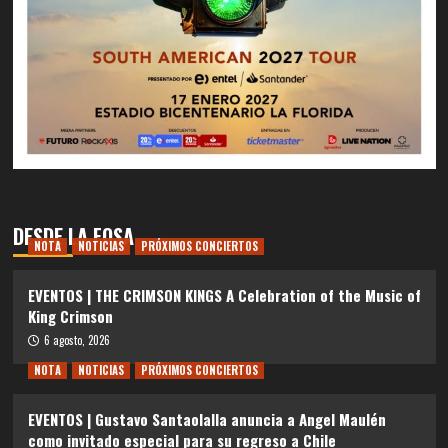
DESDE LA FOSA
NOTA
NOTICIAS
PRÓXIMOS CONCIERTOS
EVENTOS | THE CRIMSON KINGS A Celebration of the Music of
King Crimson
6 agosto, 2026
NOTA
NOTICIAS
PRÓXIMOS CONCIERTOS
EVENTOS | Gustavo Santaolalla anuncia a Angel Maulén
como invitado especial para su regreso a Chile