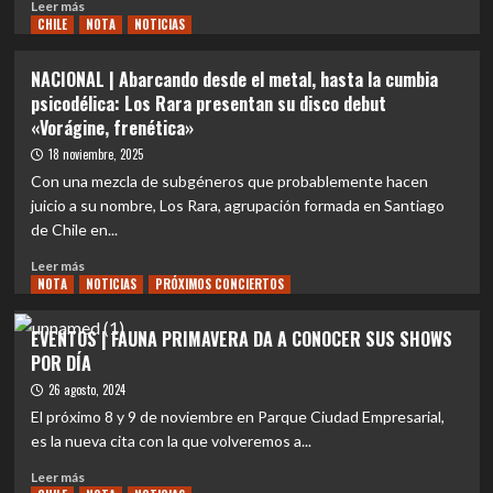
Leer
Leer más
CHILE
más
NOTA
NOTICIAS
sobre
MUNDO
NACIONAL | Abarcando desde el metal, hasta la cumbia
|
psicodélica: Los Rara presentan su disco debut
Los
«Vorágine, frenética»
mexicanos
HATE
18 noviembre, 2025
RITUAL
Con una mezcla de subgéneros que probablemente hacen
dan
juicio a su nombre, Los Rara, agrupación formada en Santiago
el
de Chile en...
golpe
con
Leer
Leer más
su
NOTA
más
NOTICIAS
PRÓXIMOS CONCIERTOS
nuevo
sobre
single
NACIONAL
EVENTOS | FAUNA PRIMAVERA DA A CONOCER SUS SHOWS
«ERASED»
|
POR DÍA
Abarcando
desde
26 agosto, 2024
el
El próximo 8 y 9 de noviembre en Parque Ciudad Empresarial,
metal,
es la nueva cita con la que volveremos a...
hasta
la
Leer
Leer más
cumbia