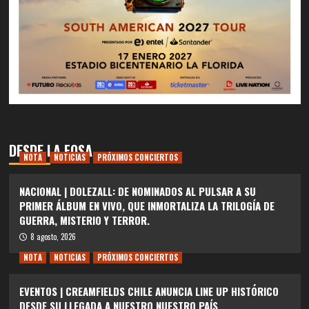
DESDE LA FOSA
NOTA
NOTICIAS
PRÓXIMOS CONCIERTOS
NACIONAL | DOLEZALL: DE NOMINADOS AL PULSAR A SU
PRIMER ÁLBUM EN VIVO, QUE INMORTALIZA LA TRILOGÍA DE
GUERRA, MISTERIO Y TERROR.
8 agosto, 2026
NOTA
NOTICIAS
PRÓXIMOS CONCIERTOS
EVENTOS | CREAMFIELDS CHILE ANUNCIA LINE UP HISTÓRICO
DESDE SU LLEGADA A NUESTRO NUESTRO PAÍS