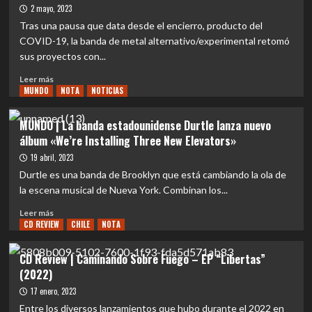
Producciones
2 mayo, 2023
presenta
Tras una pausa que data desde el encierro, producto del
Inferno
COVID-19, la banda de metal alternativo/experimental retomó
Fest
sus proyectos con...
I
Leer
Leer más
MUNDO
más
NOTA
NOTICIAS
sobre
EVENTOS
MUNDO | La banda estadounidense Durtle lanza nuevo
|
álbum «We’re Installing Three New Elevators»
Octophant
regresa
19 abril, 2023
con
Durtle es una banda de Brooklyn que está cambiando la ola de
nueva
la escena musical de Nueva York. Combinan los...
formación
y
Leer
Leer más
nuevo
CD REVIEW
más
CHILE
NOTA
disco
sobre
📀
MUNDO
CD Review | Caminando Sobre Fuego – EP “Libertas”
|
(2022)
La
banda
17 enero, 2023
estadounidense
Entre los diversos lanzamientos que hubo durante el 2022 en