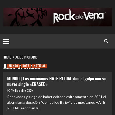
Saltar
al
contenido
Menú
principal
INICIO
ALICE IN CHAINS
Alice in Chains
MUNDO
NOTA
NOTICIAS
MUNDO | Los mexicanos HATE RITUAL dan el golpe con su
nuevo single «ERASED»
15 diciembre, 2025
Renovados y luego de haber editado exitosamente en 2021 el
álbum larga duración “Compelled By Evil”, los mexicanos HATE
RITUAL redoblan la...