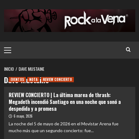
Saltar
al
contenido
Menú
principal
INICIO
DAVE MUSTAINE
Dave Mustaine
EVENTOS
NOTA
REVIEW CONCIERTO
REVIEW CONCIERTO | La última marea de thrash:
Megadeth incendió Santiago en una noche que sonó a
despedida y a promesa
6 mayo, 2026
La noche del 5 de mayo de 2026 en el Movistar Arena fue
mucho más que un segundo concierto: fue...