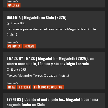
Leer
Leer más
GALERÍAS
más
sobre
REVIEW
GALERÍA | Megadeth en Chile (2026)
CONCIERTO
6 mayo, 2026
|
La
Estuvimos presentes en el concierto de Megadeth en Chile.
última
(más…)
marea
Leer
de
Leer más
CD REVIEW
más
REVIEWS
thrash:
sobre
Megadeth
GALERÍA
incendió
TRACK BY TRACK | Megadeth – Megadeth (2026): un
|
Santiago
cierre consciente, técnico y sin nostalgia forzada
Megadeth
en
en
22 enero, 2026
una
Chile
noche
Texto: Alejandro Torres Quezada (más…)
(2026)
que
Leer
sonó
Leer más
NOTA
más
NOTICIAS
PRÓXIMOS CONCIERTOS
a
sobre
despedida
TRACK
y
EVENTOS | Cuando el metal pide bis: Megadeth confirma
BY
a
segunda fecha en Chile
TRACK
promesa