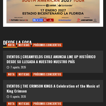
DESDE LA FOSA
NOTA
NOTICIAS
PRÓXIMOS CONCIERTOS
EVENTOS | CREAMFIELDS CHILE ANUNCIA LINE UP HISTÓRICO
DESDE SU LLEGADA A NUESTRO NUESTRO PAÍS
7 agosto, 2026
NOTA
NOTICIAS
PRÓXIMOS CONCIERTOS
EVENTOS | THE CRIMSON KINGS A Celebration of the Music of
King Crimson
6 agosto, 2026
NOTA
NOTICIAS
PRÓXIMOS CONCIERTOS