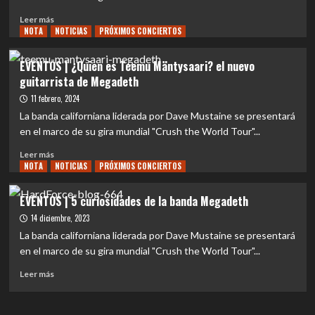
Movistar
Arena
Leer
Leer más
(09-
NOTA
más
NOTICIAS
PRÓXIMOS CONCIERTOS
04-
sobre
2024)
EVENTOS
EVENTOS | ¿Quien es Teemu Mäntysaari? el nuevo
|
guitarrista de Megadeth
Crítica
a
11 febrero, 2024
ultimo
La banda californiana liderada por Dave Mustaine se presentará
disco
en el marco de su gira mundial "Crush the World Tour"...
de
estudio
Leer
Leer más
«The
NOTA
más
NOTICIAS
PRÓXIMOS CONCIERTOS
Sick,
sobre
the
EVENTOS
EVENTOS | 5 curiosidades de la banda Megadeth
Dying…
|
14 diciembre, 2023
and
¿Quien
the
es
La banda californiana liderada por Dave Mustaine se presentará
Dead!»
Teemu
en el marco de su gira mundial "Crush the World Tour"...
de
Mäntysaari?
la
Leer
el
Leer más
banda
más
nuevo
Megadeth
sobre
guitarrista
EVENTOS
de