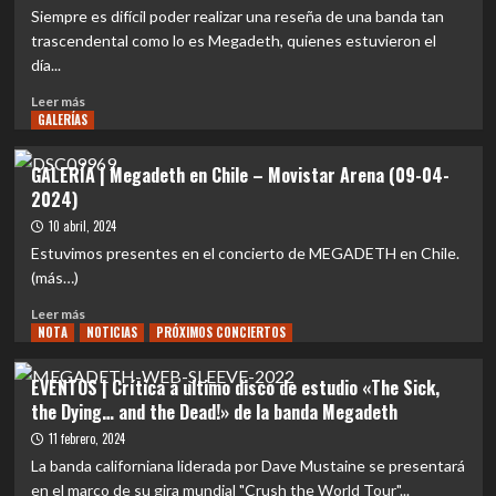
de
Siempre es difícil poder realizar una reseña de una banda tan
hacer
trascendental como lo es Megadeth, quienes estuvieron el
historia!
día...
Megadeth
agotó
Leer
Leer más
en
GALERÍAS
más
tiempo
sobre
récord
REVIEW
GALERÍA | Megadeth en Chile – Movistar Arena (09-04-
la
CONCIERTO
2024)
venta
|
de
Rust
10 abril, 2024
entradas
in
Estuvimos presentes en el concierto de MEGADETH en Chile.
Metal:
(más…)
Crónica
del
Leer
Leer más
poderoso
NOTA
más
NOTICIAS
PRÓXIMOS CONCIERTOS
concierto
sobre
de
GALERÍA
EVENTOS | Crítica a ultimo disco de estudio «The Sick,
Megadeth
|
the Dying… and the Dead!» de la banda Megadeth
Megadeth
en
11 febrero, 2024
Chile
La banda californiana liderada por Dave Mustaine se presentará
–
en el marco de su gira mundial "Crush the World Tour"...