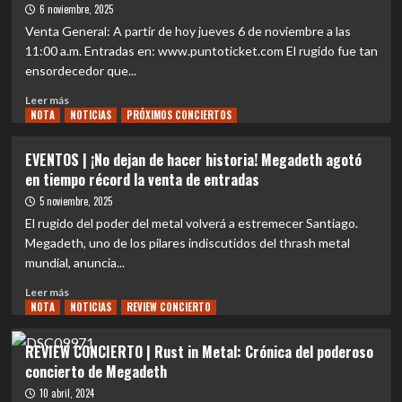
|
6 noviembre, 2025
Megadeth
Venta General: A partir de hoy jueves 6 de noviembre a las
–
11:00 a.m. Entradas en: www.puntoticket.com El rugido fue tan
Megadeth
ensordecedor que...
(2026):
un
Leer
Leer más
cierre
NOTA
más
NOTICIAS
PRÓXIMOS CONCIERTOS
consciente,
sobre
técnico
EVENTOS
EVENTOS | ¡No dejan de hacer historia! Megadeth agotó
y
|
en tiempo récord la venta de entradas
sin
Cuando
nostalgia
el
5 noviembre, 2025
forzada
metal
El rugido del poder del metal volverá a estremecer Santiago.
pide
Megadeth, uno de los pilares indiscutidos del thrash metal
bis:
mundial, anuncia...
Megadeth
confirma
Leer
Leer más
segunda
NOTA
más
NOTICIAS
REVIEW CONCIERTO
fecha
sobre
en
EVENTOS
REVIEW CONCIERTO | Rust in Metal: Crónica del poderoso
Chile
|
concierto de Megadeth
¡No
dejan
10 abril, 2024