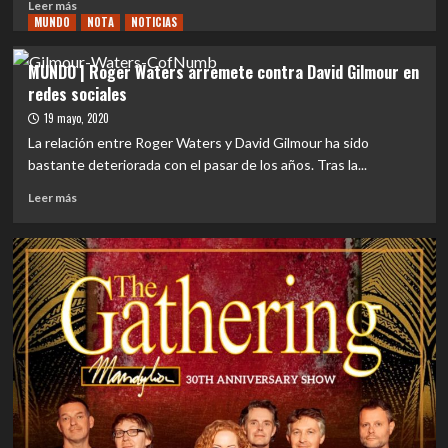
Leer
Leer más
MUNDO
más
NOTA
NOTICIAS
sobre
EVENTOS
MUNDO | Roger Waters arremete contra David Gilmour en
|
redes sociales
ROGER
WATERS
19 mayo, 2020
“THIS
La relación entre Roger Waters y David Gilmour ha sido
IS
bastante deteriorada con el pasar de los años. Tras la...
NOT
A
Leer
Leer más
DRILL”
más
POR
sobre
ÉXITO
MUNDO
DE
|
VENTAS
Roger
SEGUNDO
Waters
SHOW
arremete
CONFIRMADO
contra
EN
David
CHILE
Gilmour
en
redes
sociales