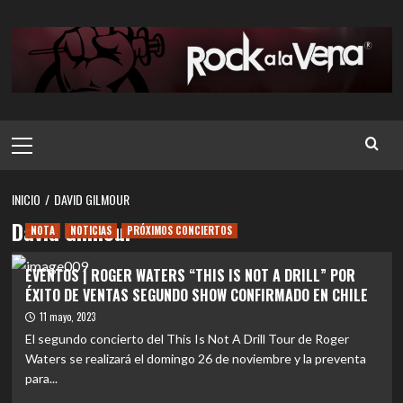
Saltar
al
contenido
Menú
principal
INICIO
DAVID GILMOUR
David Gilmour
NOTA
NOTICIAS
PRÓXIMOS CONCIERTOS
EVENTOS | ROGER WATERS “THIS IS NOT A DRILL” POR
ÉXITO DE VENTAS SEGUNDO SHOW CONFIRMADO EN CHILE
11 mayo, 2023
El segundo concierto del This Is Not A Drill Tour de Roger
Waters se realizará el domingo 26 de noviembre y la preventa
para...