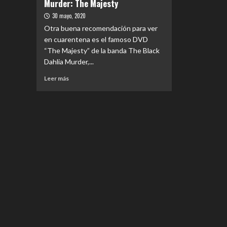
Murder: The Majesty
30 mayo, 2020
Otra buena recomendación para ver
en cuarentena es el famoso DVD
“The Majesty” de la banda The Black
Dahlia Murder,...
Leer
Leer más
más
sobre
COLUMNA
|
The
Black
Dahlia
Murder:
The
Majesty