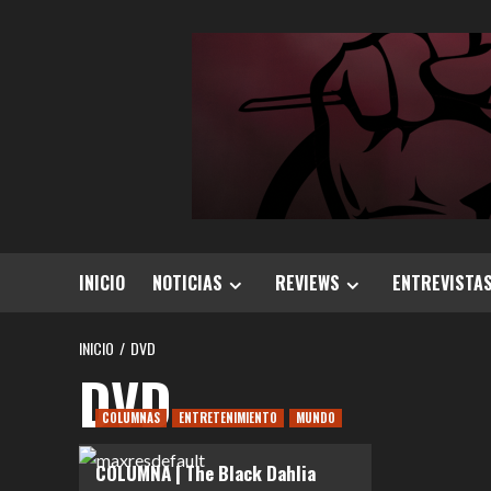
Saltar
al
contenido
INICIO
NOTICIAS
REVIEWS
ENTREVISTA
INICIO
DVD
DVD
COLUMNAS
ENTRETENIMIENTO
MUNDO
COLUMNA | The Black Dahlia