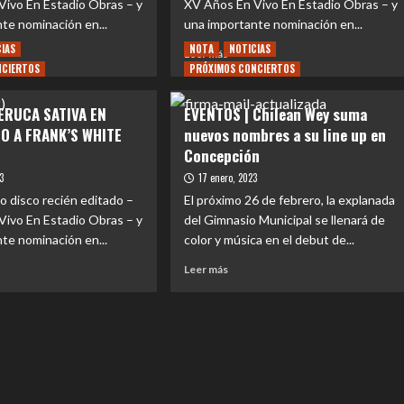
Vivo En Estadio Obras – y
bezado
XV Años En Vivo En Estadio Obras – y
a
te nominación en...
una importante nominación en...
Los
Bunkers,
CIAS
NOTA
NOTICIAS
Leer
Leer más
ers,
Lucybell
NCIERTOS
PRÓXIMOS CONCIERTOS
más
ell,
y
e
sobre
vos
Kuervos
NTOS
EVENTOS
 ERUCA SATIVA EN
EVENTOS | Chilean Wey suma
del
|
TO A FRANK’S WHITE
nuevos nombres a su line up en
Sur
dan
Quedan
Concepción
s
pocos
k
días
23
17 enero, 2023
para
e
 disco recién editado –
El próximo 26 de febrero, la explanada
el
as,
Vivo En Estadio Obras – y
del Gimnasio Municipal se llenará de
cuentro
reencuentro
a
te nominación en...
color y música en el debut de...
con
la
ios
Leer
Leer más
ca
música
más
e
e
sobre
ria
historia
NTOS
EVENTOS
de
|
a
Eruca
CA
Chilean
a
Sativa
VA
Wey
y
suma
’s
Frank’s
E
nuevos