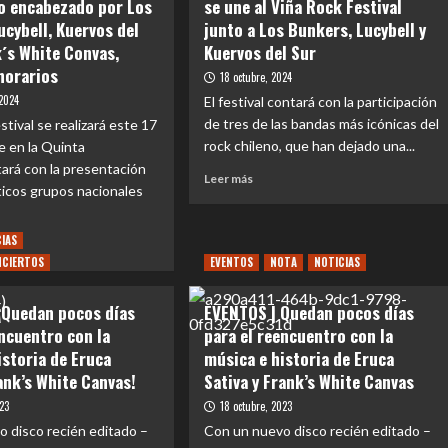
o encabezado por Los
se une al Viña Rock Festival
ucybell, Kuervos del
junto a Los Bunkers, Lucybell y
k´s White Convas,
Kuervos del Sur
 horarios
18 octubre, 2024
 2024
El festival contará con la participación
de tres de las bandas más icónicas del
stival se realizará este 17
rock chileno, que han dejado una...
e en la Quinta
ará con la presentación
Leer
Leer más
icos grupos nacionales
más
sobre
EVENTOS
CIAS
|
NCIERTOS
EVENTOS
NOTA
NOTICIAS
Frank’s
e
White
NTOS
¡Quedan pocos días
EVENTOS | Quedan pocos días
Canvas
se
encuentro con la
para el reencuentro con la
une
istoria de Eruca
música e historia de Eruca
al
val,
rank’s White Canvas!
Sativa y Frank’s White Canvas
Viña
Rock
023
18 octubre, 2023
Festival
 disco recién editado –
Con un nuevo disco recién editado –
to
junto