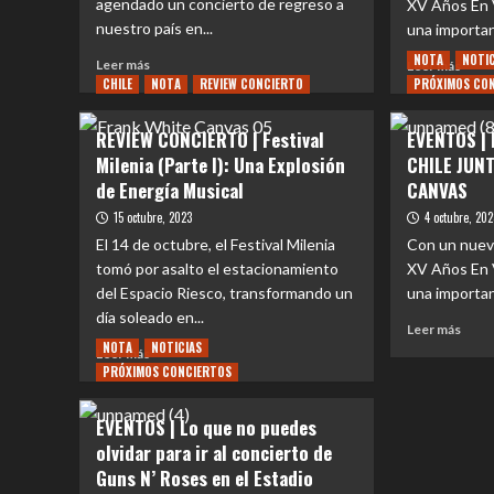
Quinta
agendado un concierto de regreso a
XV Años En 
enca
Vergara
por
nuestro país en...
una importan
con
Los
NOTA
NOTI
Leer
Leer
bandas
Leer más
Leer más
Bunk
más
CHILE
NOTA
REVIEW CONCIERTO
PRÓXIMOS CO
más
icónicas
Lucyb
sobre
sobr
como
Kuer
EVENTOS
EVE
Los
del
REVIEW CONCIERTO | Festival
EVENTOS |
|
|
Tres,
Sur
Milenia (Parte I): Una Explosión
CHILE JUN
Frank’s
¡Que
De
y
de Energía Musical
CANVAS
White
poco
Saloon
Fran
Canvas
días
y
´s
15 octubre, 2023
4 octubre, 20
se
para
Fother
Whit
El 14 de octubre, el Festival Milenia
Con un nuevo
suma
el
Muckers
Conv
tomó por asalto el estacionamiento
XV Años En 
al
reen
liber
del Espacio Riesco, transformando un
show
una importan
con
sus
de
la
día soleado en...
horar
Leer
Leer más
Måneskin
músi
NOTA
NOTICIAS
más
Leer
Leer más
en
e
sobr
PRÓXIMOS CONCIERTOS
más
Chile
histo
EVE
sobre
de
|
REVIEW
Eruc
EVENTOS | Lo que no puedes
ERU
CONCIERTO
Sativ
olvidar para ir al concierto de
SATI
|
y
Guns N’ Roses en el Estadio
EN
Festival
Frank
CHIL