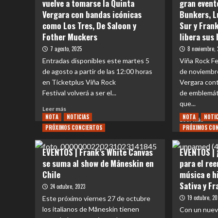
vuelve a tomarse la Quinta
gran event
Vergara con bandas icónicas
Bunkers, L
como Los Tres, De Saloon y
Sur y Fran
Fother Muckers
libera sus
7 agosto, 2025
8 noviembre,
Entradas disponibles este martes 5
Viña Rock Fe
de agosto a partir de las 12:00 horas
de noviembr
en Ticketplus Viña Rock
Vergara cont
Festival volverá a ser el...
de emblemát
que...
Leer
Leer más
NOTA
más
NOTICIAS
NOTA
NOTI
Leer
Leer más
sobre
PRÓXIMOS CONCIERTOS
PRÓXIMOS CO
más
EVENTOS
sobr
|
EVE
EVENTOS | Frank’s White Canvas
EVENTOS | 
Viña
|
se suma al show de Måneskin en
para el re
Rock
Viña
Chile
Festival
música e h
Rock
vuelve
Festi
Sativa y F
24 octubre, 2023
a
el
19 octubre, 2
Este próximo viernes 27 de octubre
tomarse
gran
los italianos de Måneskin tienen
la
Con un nuevo
even