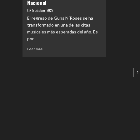
Milenia
Nacional
Whit
JUN
(Parte
Canv
5 octubre, 2022
A
I):
El regreso de Guns N´Roses se ha
FRAN
Una
WHI
transformado en una de las citas
Explosión
CAN
de
musicales más esperadas del año. Es
Energía
por...
Musical
Leer
Leer más
más
sobre
EVENTOS
P
|
1
Lo
d
que
e
no
puedes
olvidar
para
ir
al
concierto
de
Guns