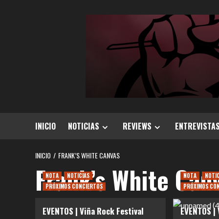
Saltar
al
contenido
INICIO
NOTICIAS
REVIEWS
ENTREVISTA
INICIO
FRANK’S WHITE CANVAS
Frank’s White Can
NOTA
NOTICIAS
NOTA
NOTI
PRÓXIMOS CONCIERTOS
PRÓXIMOS CO
EVENTOS | Viña Rock Festival
EVENTOS | V